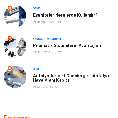
Tekstil
Güzellik & Bakım
GENEL
Mobilya
Hizmet
Eşanjörler Nerelerde Kullanılır?
05 Ağu 2021, Per
Endüstriyel Ürünler
Plastik
ENDÜSTRIYEL ÜRÜNLER
Aksesuar
Bahçe Ev
Pnömatik Sistemlerin Avantajları
20 Tem 2020, Pts
Ambalaj
Finans & Ekonomi
Markalar
Nakliyat
GENEL
Antalya Airport Concierge – Antalya
Hava Alanı Kapıcı
Telekomünikasyon
Basın Yayın
03 Eyl 2019, Sal
Bilişim
Restaurant
Anne & Çocuk
İnternet