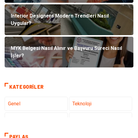
Interior Designers Modern Trendleri Nasıl
Uygular?
MYK Belgesi Nasıl Alınır ve Başvuru Süreci Nasıl
İşler?
KATEGORILER
Genel
Teknoloji
Tanıtıcı Reklam
Sağlık
Dekorasyon
Gündem
PAYLAŞ