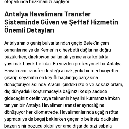
otoparkında bırakmanızı sağlıyor.
Antalya Havalimanı Transfer
Sisteminde Güven ve Şeffaf Hizmetin
Önemli Detayları
Antalya’nın o geniş bulvarlarından geçip Belek’in çam
ormanlarına ya da Kemer’in o heybetli dağlarına doğru
süzülürken, direksiyon sallamak yerine arka koltukta
yayılmak büyük bir lüks. Bu yüzden profesyonel bir Antalya
Havalimanı transfer desteği almak, yolu bir mecburiyetten
çıkarıp seyahatin en keyifli başlangıç parçasına
dönüştürüyor aslında. Aracın içindeki izole ve sessiz ortam,
dış dünyadaki koşturmacayla bağınızı kesip sadece
gideceğiniz otelin veya teknenin hayalini kurmanıza imkan
tanıyan bir Antalya Havalimanı transfer ayrıcalığına
dönüşüyor her kilometrede. Havalimanlarında uçağın rötar
yapması ya da bagaj beklerken geçen o belirsiz dakikalar
bazen sinir bozucu olabiliyor ama dışarıda sizi sabırla