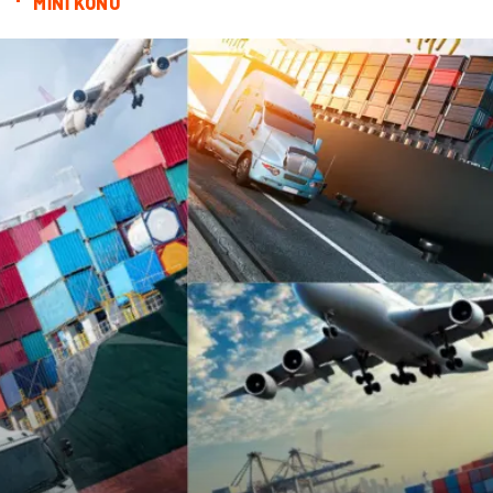
MİNİ KONU
Dernekler ve Birlikler
İthalat İhracat
Kiralama Servisleri
Alüminyum
Doğal Enerji Kaynakları
İşitme
Hediyelik Eşya
Veteriner
Pazarlama
Moda