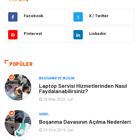
Elektrik Elektronik
Ulaşım ve Taşımacılık
Facebook
X / Twitter
X
Gıda
Eğitim & Kariyer
Pinterest
Linkedin
Makine
Alışveriş
Hukuk
Bilgisayar ve Yazılım
POPÜLER
Giyim
Turizm
BILGISAYAR VE YAZILIM
Laptop Servisi Hizmetlerinden Nasıl
Faydalanabilirsiniz?
Otomotiv
Eğitim Kurumları
28 May 2025, Çar
Yapı İnşaat
Eğlence
GENEL
Boşanma Davasının Açılma Nedenleri
Emlak
Maden ve Metal
23 Oca 2019, Çar