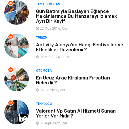
TANITICI REKLAM
Gün Batımıyla Başlayan Eğlence
Aksesuar
Bahçe Ev
Mekânlarında Bu Manzarayı İzlemek
Ayrı Bir Keyif
Ambalaj
Finans & Ekonomi
22 Oca 2016, Cum
TURIZM
Markalar
Nakliyat
Activity Alanya'da Hangi Festivaller ve
Etkinlikler Düzenlenir?
Telekomünikasyon
Basın Yayın
08 Mar 2024, Cum
Bilişim
Restaurant
OTOMOTIV
En Ucuz Araç Kiralama Fırsatları
Nelerdir?
Anne & Çocuk
İnternet
05 Eki 2023, Per
Dernekler ve Birlikler
İthalat İhracat
TEKNOLOJI
Valorant Vp Satın Al Hizmeti Sunan
Yerler Var Mıdır?
Kiralama Servisleri
Alüminyum
31 Ağu 2022, Çar