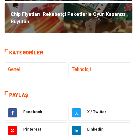
Chip Fiyatları: Rekabetçi Paketlerle Oyun Kasanızı
Büyütün
KATEGORILER
Genel
Teknoloji
Tanıtıcı Reklam
Sağlık
PAYLAŞ
Dekorasyon
Gündem
Facebook
X / Twitter
X
Elektrik Elektronik
Ulaşım ve Taşımacılık
Pinterest
Linkedin
Gıda
Eğitim & Kariyer