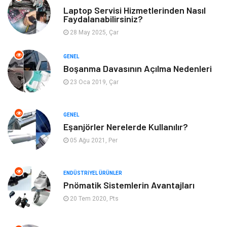
Laptop Servisi Hizmetlerinden Nasıl
Faydalanabilirsiniz?
Otomotiv
Eğitim Kurumları
28 May 2025, Çar
Yapı İnşaat
Eğlence
GENEL
Boşanma Davasının Açılma Nedenleri
Emlak
Maden ve Metal
23 Oca 2019, Çar
Tekstil
Güzellik & Bakım
GENEL
Mobilya
Hizmet
Eşanjörler Nerelerde Kullanılır?
05 Ağu 2021, Per
Endüstriyel Ürünler
Plastik
ENDÜSTRIYEL ÜRÜNLER
Aksesuar
Bahçe Ev
Pnömatik Sistemlerin Avantajları
20 Tem 2020, Pts
Ambalaj
Finans & Ekonomi