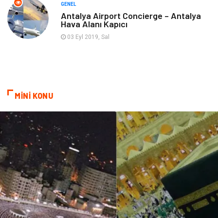
Markalar
Nakliyat
GENEL
Antalya Airport Concierge – Antalya
Hava Alanı Kapıcı
Telekomünikasyon
Basın Yayın
03 Eyl 2019, Sal
Bilişim
Restaurant
Anne & Çocuk
İnternet
MİNİ KONU
Dernekler ve Birlikler
İthalat İhracat
Kiralama Servisleri
Alüminyum
Doğal Enerji Kaynakları
İşitme
Hediyelik Eşya
Veteriner
Pazarlama
Moda