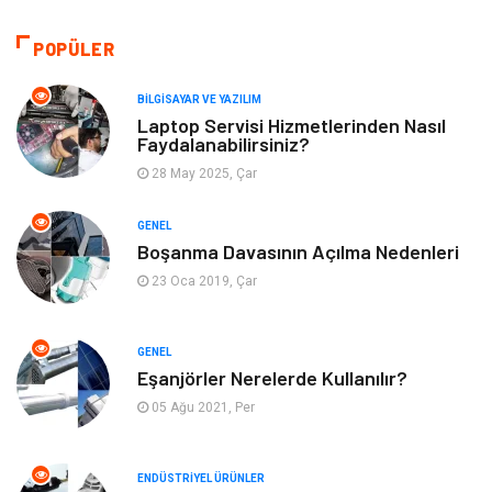
Hukuk
Bilgisayar ve Yazılım
POPÜLER
Giyim
Turizm
BILGISAYAR VE YAZILIM
Laptop Servisi Hizmetlerinden Nasıl
Faydalanabilirsiniz?
Otomotiv
Eğitim Kurumları
28 May 2025, Çar
Yapı İnşaat
Eğlence
GENEL
Boşanma Davasının Açılma Nedenleri
Emlak
Maden ve Metal
23 Oca 2019, Çar
Tekstil
Güzellik & Bakım
GENEL
Mobilya
Hizmet
Eşanjörler Nerelerde Kullanılır?
05 Ağu 2021, Per
Endüstriyel Ürünler
Plastik
ENDÜSTRIYEL ÜRÜNLER
Aksesuar
Bahçe Ev