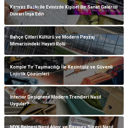
Kanvas Baskı ile Evinizde Kişisel Bir Sanat Galerisi
Duvarı İnşa Edin
Bahçe Çitleri Kültürü ve Modern Peyzaj
Mimarisindeki Hayati Rolü
Komple Tır Taşımacılığı İle Kesintisiz ve Güvenli
Lojistik Çözümleri
Interior Designers Modern Trendleri Nasıl
Uygular?
MYK Belgesi Nasıl Alınır ve Başvuru Süreci Nasıl