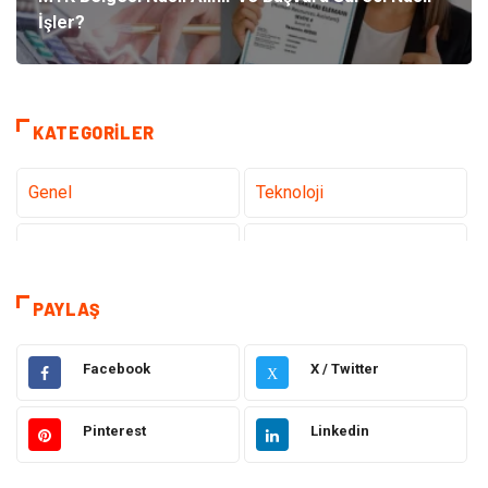
İşler?
KATEGORILER
Genel
Teknoloji
Tanıtıcı Reklam
Sağlık
Dekorasyon
Gündem
PAYLAŞ
Elektrik Elektronik
Ulaşım ve Taşımacılık
Facebook
X / Twitter
X
Gıda
Eğitim & Kariyer
Pinterest
Linkedin
Makine
Alışveriş