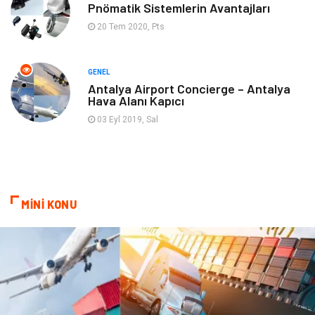
Pnömatik Sistemlerin Avantajları
20 Tem 2020, Pts
Ambalaj
Finans & Ekonomi
Markalar
Nakliyat
GENEL
Antalya Airport Concierge – Antalya
Hava Alanı Kapıcı
Telekomünikasyon
Basın Yayın
03 Eyl 2019, Sal
Bilişim
Restaurant
Anne & Çocuk
İnternet
MİNİ KONU
Dernekler ve Birlikler
İthalat İhracat
Kiralama Servisleri
Alüminyum
Doğal Enerji Kaynakları
İşitme