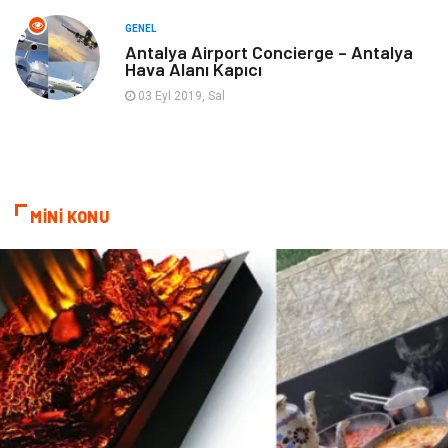
Markalar
Nakliyat
GENEL
Antalya Airport Concierge – Antalya
Hava Alanı Kapıcı
Telekomünikasyon
Basın Yayın
03 Eyl 2019, Sal
Bilişim
Restaurant
Anne & Çocuk
İnternet
MİNİ KONU
Dernekler ve Birlikler
İthalat İhracat
Kiralama Servisleri
Alüminyum
Doğal Enerji Kaynakları
İşitme
Hediyelik Eşya
Veteriner
Pazarlama
Moda