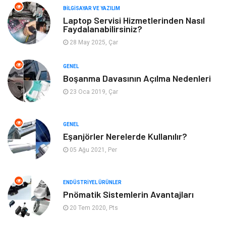
Giyim
Turizm
BILGISAYAR VE YAZILIM
Laptop Servisi Hizmetlerinden Nasıl
Faydalanabilirsiniz?
Otomotiv
Eğitim Kurumları
28 May 2025, Çar
Yapı İnşaat
Eğlence
GENEL
Boşanma Davasının Açılma Nedenleri
Emlak
Maden ve Metal
23 Oca 2019, Çar
Tekstil
Güzellik & Bakım
GENEL
Mobilya
Hizmet
Eşanjörler Nerelerde Kullanılır?
05 Ağu 2021, Per
Endüstriyel Ürünler
Plastik
ENDÜSTRIYEL ÜRÜNLER
Aksesuar
Bahçe Ev
Pnömatik Sistemlerin Avantajları
20 Tem 2020, Pts
Ambalaj
Finans & Ekonomi