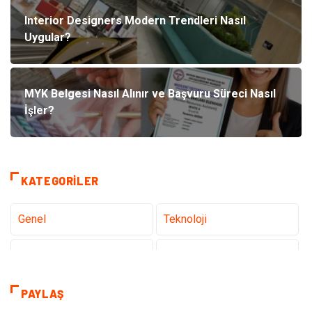
Interior Designers Modern Trendleri Nasıl
Uygular?
MYK Belgesi Nasıl Alınır ve Başvuru Süreci Nasıl
İşler?
KATEGORILER
Genel
Teknoloji
Tanıtıcı Reklam
Sağlık
Dekorasyon
Gündem
PAYLAŞ