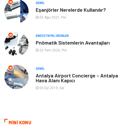
GENEL
Mobilya
Hizmet
Eşanjörler Nerelerde Kullanılır?
05 Ağu 2021, Per
Endüstriyel Ürünler
Plastik
ENDÜSTRIYEL ÜRÜNLER
Aksesuar
Bahçe Ev
Pnömatik Sistemlerin Avantajları
20 Tem 2020, Pts
Ambalaj
Finans & Ekonomi
Markalar
Nakliyat
GENEL
Antalya Airport Concierge – Antalya
Hava Alanı Kapıcı
Telekomünikasyon
Basın Yayın
03 Eyl 2019, Sal
Bilişim
Restaurant
Anne & Çocuk
İnternet
MİNİ KONU
Dernekler ve Birlikler
İthalat İhracat