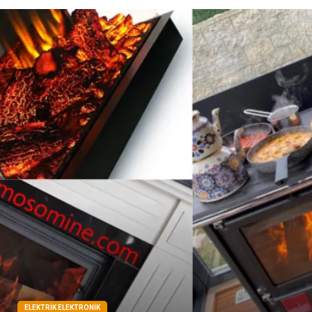
Kiralama Servisleri
Alüminyum
Doğal Enerji Kaynakları
İşitme
Hediyelik Eşya
Veteriner
Pazarlama
Moda
ELEKTRIK ELEKTRONIK