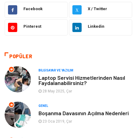
Elektrik Elektronik
Ulaşım ve Taşımacılık
Facebook
X / Twitter
X
Gıda
Eğitim & Kariyer
Pinterest
Linkedin
Makine
Alışveriş
Hukuk
Bilgisayar ve Yazılım
POPÜLER
Giyim
Turizm
BILGISAYAR VE YAZILIM
Laptop Servisi Hizmetlerinden Nasıl
Faydalanabilirsiniz?
Otomotiv
Eğitim Kurumları
28 May 2025, Çar
Yapı İnşaat
Eğlence
GENEL
Boşanma Davasının Açılma Nedenleri
Emlak
Maden ve Metal
23 Oca 2019, Çar
Tekstil
Güzellik & Bakım