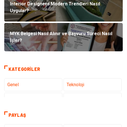
Interior Designers Modern Trendleri Nasıl
Uygular?
MYK Belgesi Nasıl Alınır ve Başvuru Süreci Nasıl
İşler?
KATEGORILER
Genel
Teknoloji
Tanıtıcı Reklam
Sağlık
Dekorasyon
Gündem
PAYLAŞ