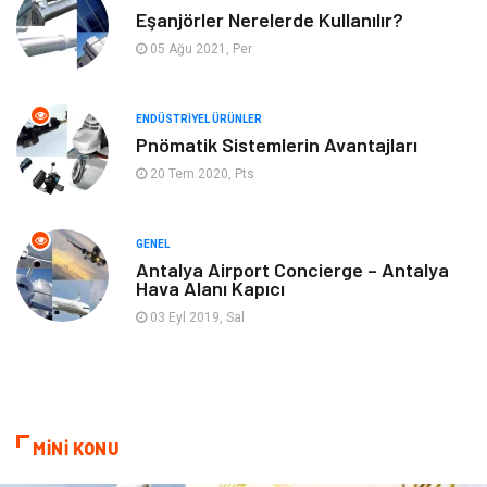
Mobilya
Hizmet
Eşanjörler Nerelerde Kullanılır?
05 Ağu 2021, Per
Endüstriyel Ürünler
Plastik
ENDÜSTRIYEL ÜRÜNLER
Aksesuar
Bahçe Ev
Pnömatik Sistemlerin Avantajları
20 Tem 2020, Pts
Ambalaj
Finans & Ekonomi
Markalar
Nakliyat
GENEL
Antalya Airport Concierge – Antalya
Hava Alanı Kapıcı
Telekomünikasyon
Basın Yayın
03 Eyl 2019, Sal
Bilişim
Restaurant
Anne & Çocuk
İnternet
MİNİ KONU
Dernekler ve Birlikler
İthalat İhracat