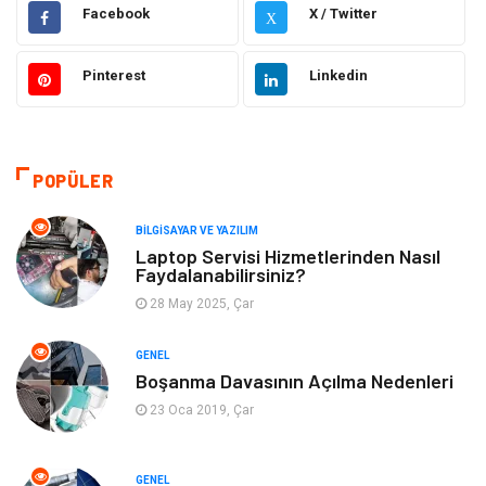
Elektrik Elektronik
Ulaşım ve Taşımacılık
Facebook
X / Twitter
X
Gıda
Eğitim & Kariyer
Pinterest
Linkedin
Makine
Alışveriş
Hukuk
Bilgisayar ve Yazılım
POPÜLER
Giyim
Turizm
BILGISAYAR VE YAZILIM
Laptop Servisi Hizmetlerinden Nasıl
Faydalanabilirsiniz?
Otomotiv
Eğitim Kurumları
28 May 2025, Çar
Yapı İnşaat
Eğlence
GENEL
Boşanma Davasının Açılma Nedenleri
Emlak
Maden ve Metal
23 Oca 2019, Çar
Tekstil
Güzellik & Bakım
GENEL