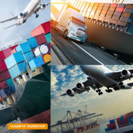
Kiralama Servisleri
Alüminyum
Doğal Enerji Kaynakları
İşitme
Hediyelik Eşya
Veteriner
Pazarlama
Moda
ULAŞIM VE TAŞIMACILIK