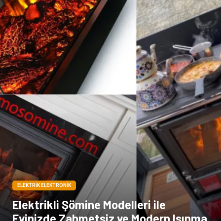
Doğal Enerji Kaynakları
İşitme
Hediyelik Eşya
Veteriner
Pazarlama
Moda
ELEKTRIK ELEKTRONIK
Elektrikli Şömine Modelleri ile
Evinizde Zahmetsiz ve Modern Isınma