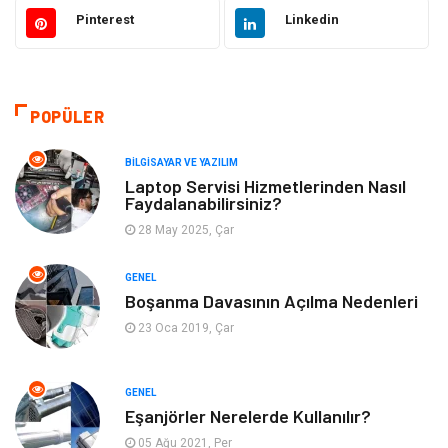
Gıda
Eğitim & Kariyer
Pinterest
Linkedin
Makine
Alışveriş
Hukuk
Bilgisayar ve Yazılım
POPÜLER
Giyim
Turizm
BILGISAYAR VE YAZILIM
Laptop Servisi Hizmetlerinden Nasıl
Faydalanabilirsiniz?
Otomotiv
Eğitim Kurumları
28 May 2025, Çar
Yapı İnşaat
Eğlence
GENEL
Boşanma Davasının Açılma Nedenleri
Emlak
Maden ve Metal
23 Oca 2019, Çar
Tekstil
Güzellik & Bakım
GENEL
Mobilya
Hizmet
Eşanjörler Nerelerde Kullanılır?
05 Ağu 2021, Per