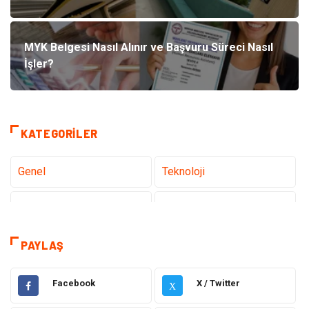
MYK Belgesi Nasıl Alınır ve Başvuru Süreci Nasıl
İşler?
KATEGORILER
Genel
Teknoloji
Tanıtıcı Reklam
Sağlık
Dekorasyon
Gündem
PAYLAŞ
Elektrik Elektronik
Ulaşım ve Taşımacılık
Facebook
X / Twitter
X