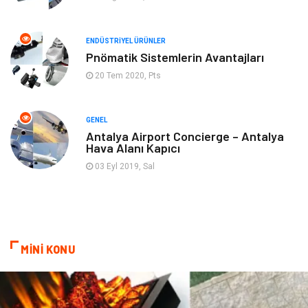
Endüstriyel Ürünler
Plastik
ENDÜSTRIYEL ÜRÜNLER
Aksesuar
Bahçe Ev
Pnömatik Sistemlerin Avantajları
20 Tem 2020, Pts
Ambalaj
Finans & Ekonomi
Markalar
Nakliyat
GENEL
Antalya Airport Concierge – Antalya
Hava Alanı Kapıcı
Telekomünikasyon
Basın Yayın
03 Eyl 2019, Sal
Bilişim
Restaurant
Anne & Çocuk
İnternet
MİNİ KONU
Dernekler ve Birlikler
İthalat İhracat
Kiralama Servisleri
Alüminyum