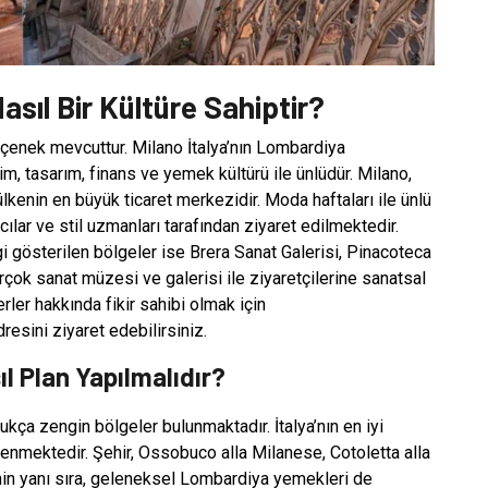
asıl Bir Kültüre Sahiptir?
çenek mevcuttur. Milano İtalya’nın Lombardiya
yim, tasarım, finans ve yemek kültürü ile ünlüdür. Milano,
ülkenin en büyük ticaret merkezidir. Moda haftaları ile ünlü
ılar ve stil uzmanları tarafından ziyaret edilmektedir.
i gösterilen bölgeler ise Brera Sanat Galerisi, Pinacoteca
rçok sanat müzesi ve galerisi ile ziyaretçilerine sanatsal
rler hakkında fikir sahibi olmak için
esini ziyaret edebilirsiniz.
ıl Plan Yapılmalıdır?
kça zengin bölgeler bulunmaktadır. İtalya’nın en iyi
enmektedir. Şehir, Ossobuco alla Milanese, Cotoletta alla
nin yanı sıra, geleneksel Lombardiya yemekleri de