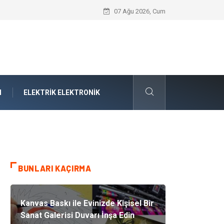
Interior Designers Modern Trendleri Nas
07 Ağu 2026, Cum
M
ELEKTRIK ELEKTRONIK
BUNLARI KAÇIRMA
Kanvas Baskı ile Evinizde Kişisel Bir
Sanat Galerisi Duvarı İnşa Edin