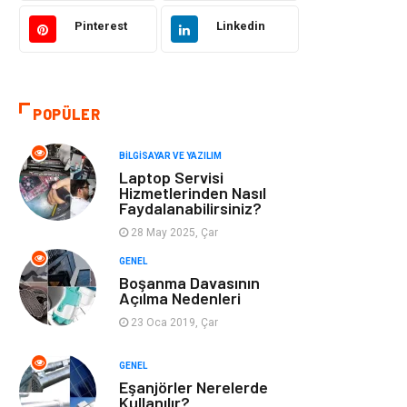
Hukuk
Bilgisayar ve
Yazılım
Pinterest
Linkedin
Giyim
Turizm
POPÜLER
Otomotiv
Eğitim Kurumları
BILGISAYAR VE YAZILIM
Yapı İnşaat
Eğlence
Laptop Servisi
Hizmetlerinden Nasıl
Faydalanabilirsiniz?
Emlak
Maden ve Metal
28 May 2025, Çar
Tekstil
Güzellik & Bakım
GENEL
Boşanma Davasının
Açılma Nedenleri
Mobilya
Hizmet
23 Oca 2019, Çar
Endüstriyel
Plastik
GENEL
Ürünler
Eşanjörler Nerelerde
Kullanılır?