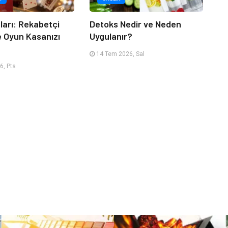
tları: Rekabetçi
Detoks Nedir ve Neden
e Oyun Kasanızı
Uygulanır?
14 Tem 2026, Sal
6, Pts