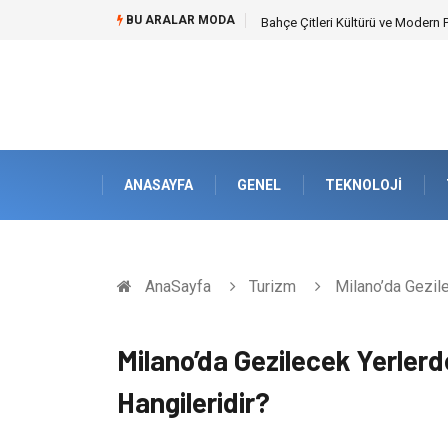
BU ARALAR MODA
Komple Tır Taşımacılığı İle Kesin
ANASAYFA
GENEL
TEKNOLOJI
AnaSayfa
Turizm
Milano’da Gezilec
Milano’da Gezilecek Yerlerde
Hangileridir?