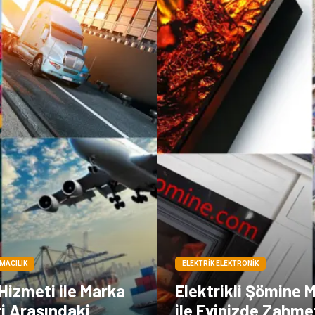
IMACILIK
ELEKTRIK ELEKTRONIK
 Hizmeti ile Marka
Elektrikli Şömine M
i Arasındaki
ile Evinizde Zahme