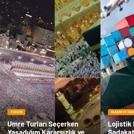
TURIZM
ULAŞIM VE TAŞ
Umre Turları Seçerken
Lojistik
Yaşadığım Kararsızlık ve
Sadakat