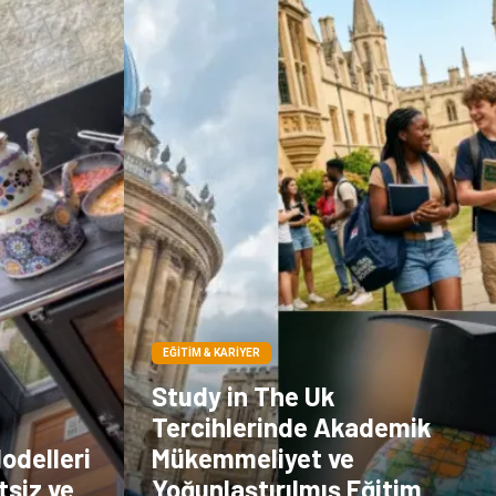
Doğal Enerji
İşitme
Kaynakları
Hediyelik Eşya
Veteriner
Pazarlama
Moda
EĞITIM & KARIYER
Study in The Uk
Tercihlerinde Akademik
odelleri
Mükemmeliyet ve
tsiz ve
Yoğunlaştırılmış Eğitim