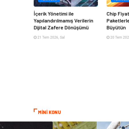
İçerik Yönetimi ile
Chip Fiya
Yapılandırılmamış Verilerin
Paketlerl
Dijital Zafere Dönüşümü
Büyütün
21 Tem 2026, Sal
20 Tem 202
MİNİ KONU