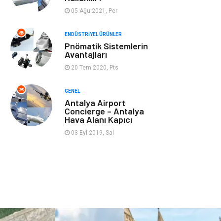
Aksesuar
Bahçe Ev
05 Ağu 2021, Per
Ambalaj
Finans & Ekonomi
ENDÜSTRIYEL ÜRÜNLER
Pnömatik Sistemlerin
Avantajları
Markalar
Nakliyat
20 Tem 2020, Pts
Telekomünikasyon
Basın Yayın
GENEL
Antalya Airport
Bilişim
Restaurant
Concierge – Antalya
Hava Alanı Kapıcı
Anne & Çocuk
İnternet
03 Eyl 2019, Sal
Dernekler ve
İthalat İhracat
Birlikler
Kiralama
Alüminyum
Servisleri