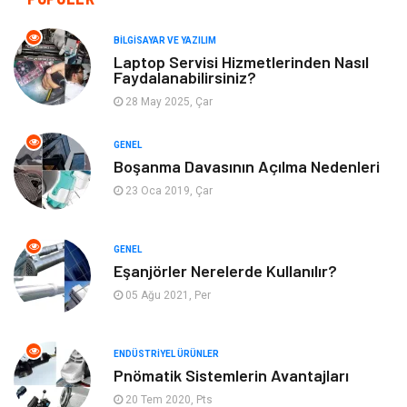
Giyim
Turizm
BILGISAYAR VE YAZILIM
Laptop Servisi Hizmetlerinden Nasıl
Faydalanabilirsiniz?
Otomotiv
Eğitim Kurumları
28 May 2025, Çar
Yapı İnşaat
Eğlence
GENEL
Boşanma Davasının Açılma Nedenleri
Emlak
Maden ve Metal
23 Oca 2019, Çar
Tekstil
Güzellik & Bakım
GENEL
Mobilya
Hizmet
Eşanjörler Nerelerde Kullanılır?
05 Ağu 2021, Per
Endüstriyel Ürünler
Plastik
ENDÜSTRIYEL ÜRÜNLER
Aksesuar
Bahçe Ev
Pnömatik Sistemlerin Avantajları
20 Tem 2020, Pts
Ambalaj
Finans & Ekonomi