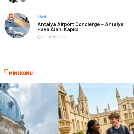
Markalar
Nakliyat
GENEL
Antalya Airport Concierge – Antalya
Hava Alanı Kapıcı
Telekomünikasyon
Basın Yayın
03 Eyl 2019, Sal
Bilişim
Restaurant
Anne & Çocuk
İnternet
MİNİ KONU
Dernekler ve Birlikler
İthalat İhracat
Kiralama Servisleri
Alüminyum
Doğal Enerji Kaynakları
İşitme
Hediyelik Eşya
Veteriner