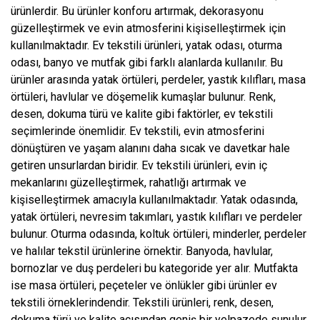
ürünlerdir. Bu ürünler konforu artırmak, dekorasyonu
güzelleştirmek ve evin atmosferini kişiselleştirmek için
kullanılmaktadır. Ev tekstili ürünleri, yatak odası, oturma
odası, banyo ve mutfak gibi farklı alanlarda kullanılır. Bu
ürünler arasında yatak örtüleri, perdeler, yastık kılıfları, masa
örtüleri, havlular ve döşemelik kumaşlar bulunur. Renk,
desen, dokuma türü ve kalite gibi faktörler, ev tekstili
seçimlerinde önemlidir. Ev tekstili, evin atmosferini
dönüştüren ve yaşam alanını daha sıcak ve davetkar hale
getiren unsurlardan biridir. Ev tekstili ürünleri, evin iç
mekanlarını güzelleştirmek, rahatlığı artırmak ve
kişiselleştirmek amacıyla kullanılmaktadır. Yatak odasında,
yatak örtüleri, nevresim takımları, yastık kılıfları ve perdeler
bulunur. Oturma odasında, koltuk örtüleri, minderler, perdeler
ve halılar tekstil ürünlerine örnektir. Banyoda, havlular,
bornozlar ve duş perdeleri bu kategoride yer alır. Mutfakta
ise masa örtüleri, peçeteler ve önlükler gibi ürünler ev
tekstili örneklerindendir. Tekstili ürünleri, renk, desen,
dokuma türü ve kalite açısından geniş bir yelpazede sunulur