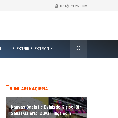
Komple Tır Taşımacılığı İle Kesintisiz ve
07 Ağu 2026, Cum
M
ELEKTRIK ELEKTRONIK
BUNLARI KAÇIRMA
Kanvas Baskı ile Evinizde Kişisel Bir
Sanat Galerisi Duvarı İnşa Edin