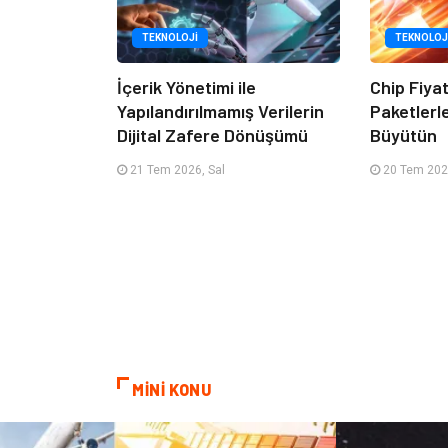
TEKNOLOJI
TEKNOLOJ
İçerik Yönetimi ile
Chip Fiya
Yapılandırılmamış Verilerin
Paketlerl
Dijital Zafere Dönüşümü
Büyütün
21 Tem 2026, Sal
20 Tem 202
MİNİ KONU