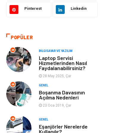
Hukuk
Bilgisayar ve
Yazılım
Pinterest
Linkedin
Giyim
Turizm
POPÜLER
Otomotiv
Eğitim Kurumları
BILGISAYAR VE YAZILIM
Yapı İnşaat
Eğlence
Laptop Servisi
Hizmetlerinden Nasıl
Faydalanabilirsiniz?
Emlak
Maden ve Metal
28 May 2025, Çar
Tekstil
Güzellik & Bakım
GENEL
Boşanma Davasının
Açılma Nedenleri
Mobilya
Hizmet
23 Oca 2019, Çar
Endüstriyel
Plastik
GENEL
Ürünler
Eşanjörler Nerelerde
Kullanılır?