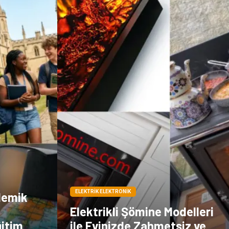
Doğal Enerji
İşitme
Kaynakları
Hediyelik Eşya
Veteriner
Pazarlama
Moda
ELEKTRIK ELEKTRONIK
demik
Elektrikli Şömine Modelleri
ğitim
ile Evinizde Zahmetsiz ve