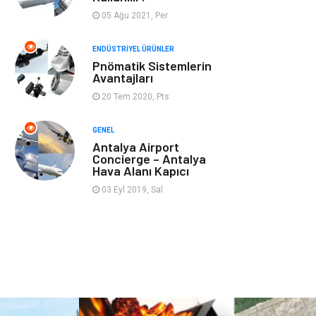
Aksesuar
Bahçe Ev
05 Ağu 2021, Per
Ambalaj
Finans & Ekonomi
ENDÜSTRIYEL ÜRÜNLER
Pnömatik Sistemlerin
Avantajları
Markalar
Nakliyat
20 Tem 2020, Pts
Telekomünikasyon
Basın Yayın
GENEL
Antalya Airport
Bilişim
Restaurant
Concierge – Antalya
Hava Alanı Kapıcı
Anne & Çocuk
İnternet
03 Eyl 2019, Sal
Dernekler ve
İthalat İhracat
Birlikler
Kiralama
Alüminyum
Servisleri