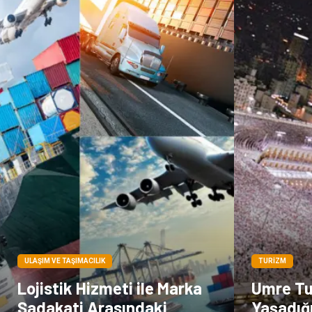
ULAŞIM VE TAŞIMACILIK
TURIZM
Lojistik Hizmeti ile Marka
Umre Tu
Sadakati Arasındaki
Yaşadığı