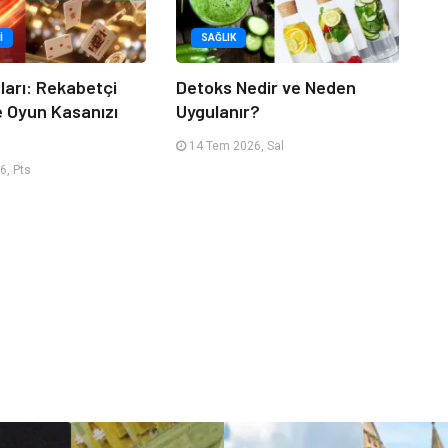
I
SAĞLIK
tları: Rekabetçi
Detoks Nedir ve Neden
e Oyun Kasanızı
Uygulanır?
14 Tem 2026, Sal
6, Pts