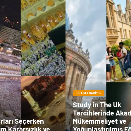
EĞITIM & KARIYER
Study in The Uk
Tercihlerinde Aka
rları Seçerken
Mükemmeliyet ve
m Kararsızlık ve
Yoğunlaştırılmış E