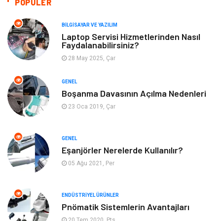
POPÜLER
Giyim
Turizm
BILGISAYAR VE YAZILIM
Laptop Servisi Hizmetlerinden Nasıl
Faydalanabilirsiniz?
Otomotiv
Eğitim Kurumları
28 May 2025, Çar
Yapı İnşaat
Eğlence
GENEL
Boşanma Davasının Açılma Nedenleri
Emlak
Maden ve Metal
23 Oca 2019, Çar
Tekstil
Güzellik & Bakım
GENEL
Mobilya
Hizmet
Eşanjörler Nerelerde Kullanılır?
05 Ağu 2021, Per
Endüstriyel Ürünler
Plastik
ENDÜSTRIYEL ÜRÜNLER
Aksesuar
Bahçe Ev
Pnömatik Sistemlerin Avantajları
20 Tem 2020, Pts