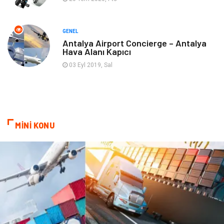
Ambalaj
Finans & Ekonomi
Markalar
Nakliyat
GENEL
Antalya Airport Concierge – Antalya
Hava Alanı Kapıcı
Telekomünikasyon
Basın Yayın
03 Eyl 2019, Sal
Bilişim
Restaurant
Anne & Çocuk
İnternet
MİNİ KONU
Dernekler ve Birlikler
İthalat İhracat
Kiralama Servisleri
Alüminyum
Doğal Enerji Kaynakları
İşitme
Hediyelik Eşya
Veteriner