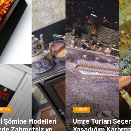
TRONIK
TURIZM
li Şömine Modelleri
Umre Turları Seçe
izde Zahmetsiz ve
Yaşadığım Kararsız