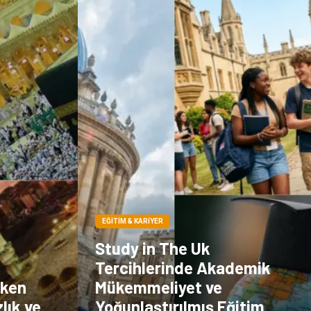
Doğal Enerji
İşitme
Kaynakları
Hediyelik Eşya
Veteriner
Pazarlama
Moda
EĞITIM & KARIYER
Study in The Uk
Tercihlerinde Akademik
rken
Mükemmeliyet ve
lık ve
Yoğunlaştırılmış Eğitim