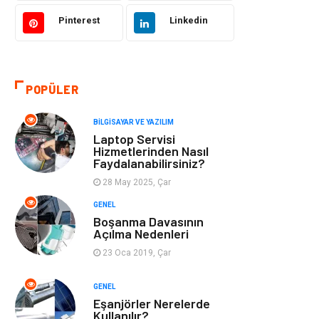
Hukuk
Bilgisayar ve
Yazılım
Pinterest
Linkedin
Giyim
Turizm
POPÜLER
Otomotiv
Eğitim Kurumları
BILGISAYAR VE YAZILIM
Yapı İnşaat
Eğlence
Laptop Servisi
Hizmetlerinden Nasıl
Faydalanabilirsiniz?
Emlak
Maden ve Metal
28 May 2025, Çar
Tekstil
Güzellik & Bakım
GENEL
Boşanma Davasının
Açılma Nedenleri
Mobilya
Hizmet
23 Oca 2019, Çar
Endüstriyel
Plastik
GENEL
Ürünler
Eşanjörler Nerelerde
Kullanılır?