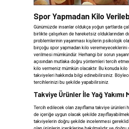
Spor Yapmadan Kilo Verilebi
Günümüzde insanlar oldukça yoğun şartlarda çal
birlikte çalışırken de hareketsiz olduklarından do
problemlerinin yaşanması kişilerin psikolojik ola
birçoğu spor yapmadan kilo veremeyeceklerini 
verilmesi mümkündür. Herhangi bir sorun yaşanm
açısından mutlaka doğru yöntemleri tercih etmeni
kilo vermeniz mümkün olacaktır. Bu konuda kilo 
takviyeleri hakkında bilgi edinebilirsiniz. Böyle
tercihlerinizi bu şekilde yapabilirsiniz.
Takviye Ürünler İle Yağ Yakım
Tercih edilecek olan zayıflama takviye ürünleri 
de içeriğe uygun olacak şekilde zayıflayabilmek
takviyelerin doğru şekilde incelenmesi gereklid
olan ürünlerin içeriklerine bakılmalıdır ve doğru