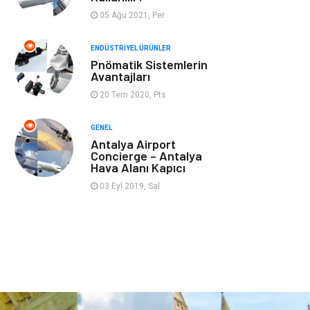
Aksesuar
Bahçe Ev
05 Ağu 2021, Per
Ambalaj
Finans & Ekonomi
ENDÜSTRIYEL ÜRÜNLER
Pnömatik Sistemlerin
Avantajları
Markalar
Nakliyat
20 Tem 2020, Pts
Telekomünikasyon
Basın Yayın
GENEL
Antalya Airport
Bilişim
Restaurant
Concierge – Antalya
Hava Alanı Kapıcı
Anne & Çocuk
İnternet
03 Eyl 2019, Sal
Dernekler ve
İthalat İhracat
Birlikler
Kiralama
Alüminyum
Servisleri