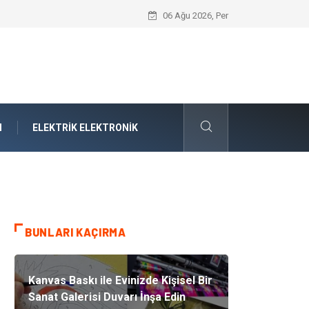
Interior Designers Modern Trendleri Nas
06 Ağu 2026, Per
M
ELEKTRIK ELEKTRONIK
BUNLARI KAÇIRMA
Kanvas Baskı ile Evinizde Kişisel Bir
Sanat Galerisi Duvarı İnşa Edin