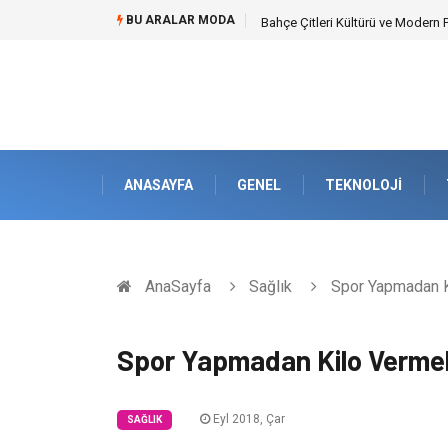
BU ARALAR MODA
Komple Tır Taşımacılığı İle Kesin
ANASAYFA
GENEL
TEKNOLOJI
AnaSayfa
Sağlık
Spor Yapmadan 
Spor Yapmadan Kilo Verm
Eyl 2018, Çar
SAĞLIK