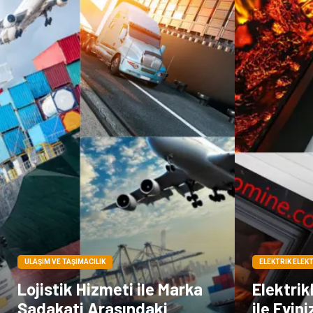
ULAŞIM VE TAŞIMACILIK
ELEKTRIK ELEK
Lojistik Hizmeti ile Marka
Elektrik
Sadakati Arasındaki
ile Evin