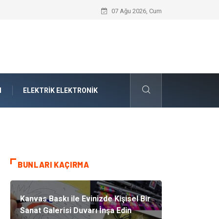
Komple Tır Taşımacılığı İle Kesintisiz ve
07 Ağu 2026, Cum
M
ELEKTRIK ELEKTRONIK
BUNLARI KAÇIRMA
Kanvas Baskı ile Evinizde Kişisel Bir
Sanat Galerisi Duvarı İnşa Edin