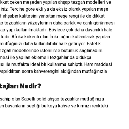
kkat çeken meşeden yapılan ahşap tezgah modelleri ve
iniz. Tercihe göre ekli ya da eksiz olarak yapılan meşe
f ahşabın kalitesini yansıtan meşe rengi ile de dikkat
şap tezgahların yüzeylerinin daha parlak ve canlı görünmesi
p yapı kullanılmaktadır. Böylece çok daha dayanıklı hale
edir. Afrika kökenli olan İroko ağacı kullanılarak yapılan
fağınızı daha kullanılabilir hale getiriyor. Estetik
ezgah modellerinde istenilirse bütünlük sağlanabilir.
lmesi ile yapılan eklemeli tezgahlar da oldukça
pısı ile mutfakta ideal bir kullanıma sahiptir. Ham maddesi
 yapıldıktan sonra kahverengini aldığından mutfağınızla
tajları Nedir?
 sahip olan Sapelli solid ahşap tezgahlar mutfağınıza
ven bayanların seçtiği bu koyu kahve ve kırmızı renkteki
.