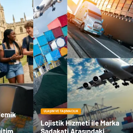
Doğal Enerji
İşitme
Kaynakları
Hediyelik Eşya
Veteriner
Pazarlama
Moda
ULAŞIM VE TAŞIMACILIK
demik
Lojistik Hizmeti ile Marka
ğitim
Sadakati Arasındaki