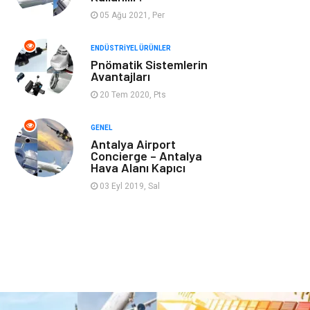
Aksesuar
Bahçe Ev
05 Ağu 2021, Per
Ambalaj
Finans & Ekonomi
ENDÜSTRIYEL ÜRÜNLER
Pnömatik Sistemlerin
Avantajları
Markalar
Nakliyat
20 Tem 2020, Pts
Telekomünikasyon
Basın Yayın
GENEL
Antalya Airport
Bilişim
Restaurant
Concierge – Antalya
Hava Alanı Kapıcı
Anne & Çocuk
İnternet
03 Eyl 2019, Sal
Dernekler ve
İthalat İhracat
Birlikler
Kiralama
Alüminyum
Servisleri