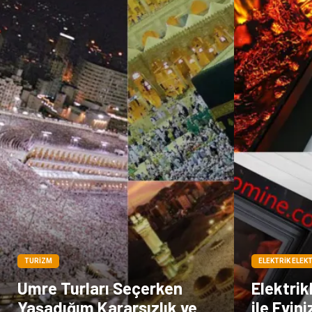
TURIZM
ELEKTRIK ELEK
Umre Turları Seçerken
Elektrik
Yaşadığım Kararsızlık ve
ile Evin