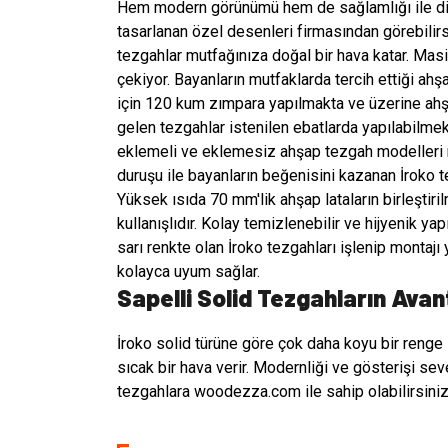
Hem modern görünümü hem de sağlamlığı ile di
tasarlanan özel desenleri firmasından görebilirs
tezgahlar mutfağınıza doğal bir hava katar. Masi
çekiyor. Bayanların mutfaklarda tercih ettiği ah
için 120 kum zımpara yapılmakta ve üzerine ahşa
gelen tezgahlar istenilen ebatlarda yapılabilmekt
eklemeli ve eklemesiz ahşap tezgah modelleri mut
duruşu ile bayanların beğenisini kazanan İroko t
Yüksek ısıda 70 mm'lik ahşap lataların birleştiri
kullanışlıdır. Kolay temizlenebilir ve hijyenik ya
sarı renkte olan İroko tezgahları işlenip montajı
kolayca uyum sağlar.
Sapelli Solid Tezgahların Avan
İroko solid türüne göre çok daha koyu bir renge
sıcak bir hava verir. Modernliği ve gösterişi se
tezgahlara woodezza.com ile sahip olabilirsiniz