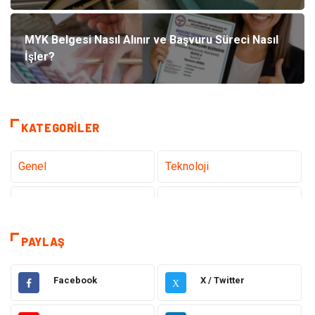
MYK Belgesi Nasıl Alınır ve Başvuru Süreci Nasıl
İşler?
KATEGORILER
Genel
Teknoloji
Tanıtıcı Reklam
Sağlık
Dekorasyon
Gündem
PAYLAŞ
Elektrik Elektronik
Ulaşım ve Taşımacılık
Facebook
X / Twitter
X
Gıda
Eğitim & Kariyer