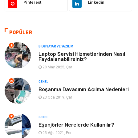
Pinterest
Linkedin
Makine
Alışveriş
Hukuk
Bilgisayar ve Yazılım
POPÜLER
Giyim
Turizm
BILGISAYAR VE YAZILIM
Laptop Servisi Hizmetlerinden Nasıl
Faydalanabilirsiniz?
Otomotiv
Eğitim Kurumları
28 May 2025, Çar
Yapı İnşaat
Eğlence
GENEL
Boşanma Davasının Açılma Nedenleri
Emlak
Maden ve Metal
23 Oca 2019, Çar
Tekstil
Güzellik & Bakım
GENEL
Mobilya
Hizmet
Eşanjörler Nerelerde Kullanılır?
05 Ağu 2021, Per