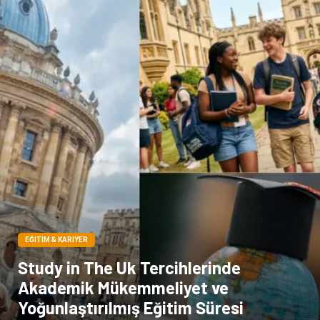
Doğal Enerji Kaynakları
İşitme
Hediyelik Eşya
Veteriner
Pazarlama
Moda
EĞITIM & KARIYER
Study in The Uk Tercihlerinde
Akademik Mükemmeliyet ve
Yoğunlaştırılmış Eğitim Süresi