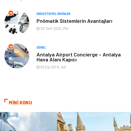
Endüstriyel Ürünler
Plastik
ENDÜSTRIYEL ÜRÜNLER
Aksesuar
Bahçe Ev
Pnömatik Sistemlerin Avantajları
20 Tem 2020, Pts
Ambalaj
Finans & Ekonomi
Markalar
Nakliyat
GENEL
Antalya Airport Concierge – Antalya
Hava Alanı Kapıcı
Telekomünikasyon
Basın Yayın
03 Eyl 2019, Sal
Bilişim
Restaurant
Anne & Çocuk
İnternet
MİNİ KONU
Dernekler ve Birlikler
İthalat İhracat
Kiralama Servisleri
Alüminyum