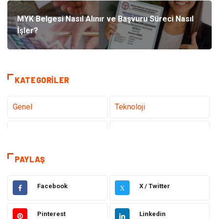
MYK Belgesi Nasıl Alınır ve Başvuru Süreci Nasıl
İşler?
KATEGORILER
Genel
Teknoloji
Tanıtıcı Reklam
Sağlık
Dekorasyon
Gündem
PAYLAŞ
Elektrik Elektronik
Ulaşım ve Taşımacılık
Facebook
X / Twitter
X
Gıda
Eğitim & Kariyer
Pinterest
Linkedin