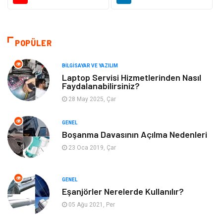
Makine
Alışveriş
Hukuk
Bilgisayar ve Yazılım
POPÜLER
Giyim
Turizm
BILGISAYAR VE YAZILIM
Laptop Servisi Hizmetlerinden Nasıl
Faydalanabilirsiniz?
Otomotiv
Eğitim Kurumları
28 May 2025, Çar
Yapı İnşaat
Eğlence
GENEL
Boşanma Davasının Açılma Nedenleri
Emlak
Maden ve Metal
23 Oca 2019, Çar
Tekstil
Güzellik & Bakım
GENEL
Mobilya
Hizmet
Eşanjörler Nerelerde Kullanılır?
05 Ağu 2021, Per
Endüstriyel Ürünler
Plastik