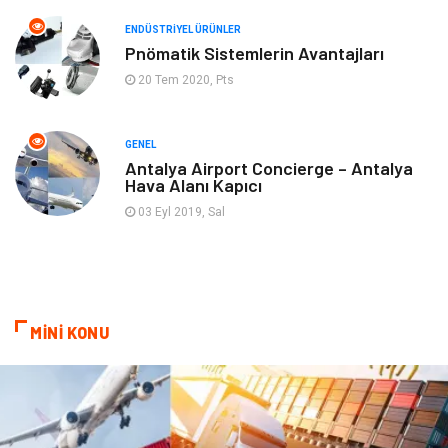
ENDÜSTRIYEL ÜRÜNLER
Aksesuar
Bahçe Ev
Pnömatik Sistemlerin Avantajları
20 Tem 2020, Pts
Ambalaj
Finans & Ekonomi
Markalar
Nakliyat
GENEL
Antalya Airport Concierge – Antalya
Hava Alanı Kapıcı
Telekomünikasyon
Basın Yayın
03 Eyl 2019, Sal
Bilişim
Restaurant
Anne & Çocuk
İnternet
MİNİ KONU
Dernekler ve Birlikler
İthalat İhracat
Kiralama Servisleri
Alüminyum
Doğal Enerji Kaynakları
İşitme