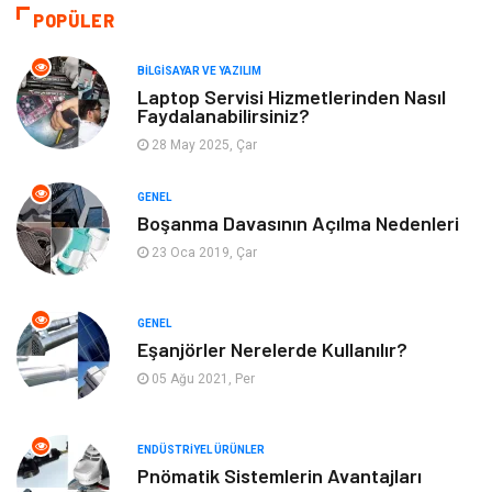
Hukuk
Bilgisayar ve Yazılım
POPÜLER
Giyim
Turizm
BILGISAYAR VE YAZILIM
Laptop Servisi Hizmetlerinden Nasıl
Faydalanabilirsiniz?
Otomotiv
Eğitim Kurumları
28 May 2025, Çar
Yapı İnşaat
Eğlence
GENEL
Boşanma Davasının Açılma Nedenleri
Emlak
Maden ve Metal
23 Oca 2019, Çar
Tekstil
Güzellik & Bakım
GENEL
Mobilya
Hizmet
Eşanjörler Nerelerde Kullanılır?
05 Ağu 2021, Per
Endüstriyel Ürünler
Plastik
ENDÜSTRIYEL ÜRÜNLER
Aksesuar
Bahçe Ev
Pnömatik Sistemlerin Avantajları