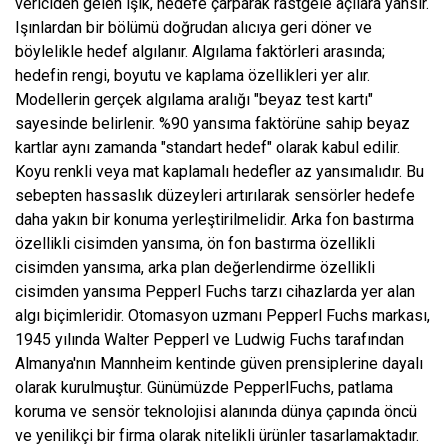
vericiden gelen ışık, hedefe çarparak rastgele açılara yansır.
Işınlardan bir bölümü doğrudan alıcıya geri döner ve
böylelikle hedef algılanır. Algılama faktörleri arasında;
hedefin rengi, boyutu ve kaplama özellikleri yer alır.
Modellerin gerçek algılama aralığı "beyaz test kartı"
sayesinde belirlenir. %90 yansıma faktörüne sahip beyaz
kartlar aynı zamanda "standart hedef" olarak kabul edilir.
Koyu renkli veya mat kaplamalı hedefler az yansımalıdır. Bu
sebepten hassaslık düzeyleri artırılarak sensörler hedefe
daha yakın bir konuma yerleştirilmelidir. Arka fon bastırma
özellikli cisimden yansıma, ön fon bastırma özellikli
cisimden yansıma, arka plan değerlendirme özellikli
cisimden yansıma Pepperl Fuchs tarzı cihazlarda yer alan
algı biçimleridir. Otomasyon uzmanı Pepperl Fuchs markası,
1945 yılında Walter Pepperl ve Ludwig Fuchs tarafından
Almanya'nın Mannheim kentinde güven prensiplerine dayalı
olarak kurulmuştur. Günümüzde PepperlFuchs, patlama
koruma ve sensör teknolojisi alanında dünya çapında öncü
ve yenilikçi bir firma olarak nitelikli ürünler tasarlamaktadır.