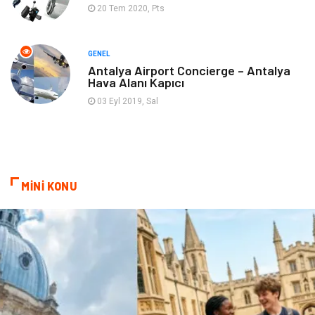
20 Tem 2020, Pts
Ambalaj
Finans & Ekonomi
Markalar
Nakliyat
GENEL
Antalya Airport Concierge – Antalya
Hava Alanı Kapıcı
Telekomünikasyon
Basın Yayın
03 Eyl 2019, Sal
Bilişim
Restaurant
Anne & Çocuk
İnternet
MİNİ KONU
Dernekler ve Birlikler
İthalat İhracat
Kiralama Servisleri
Alüminyum
Doğal Enerji Kaynakları
İşitme
Hediyelik Eşya
Veteriner