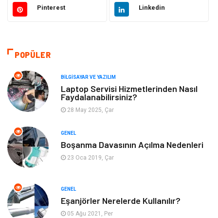
Gıda
Eğitim & Kariyer
Pinterest
Linkedin
Makine
Alışveriş
Hukuk
Bilgisayar ve Yazılım
POPÜLER
Giyim
Turizm
BILGISAYAR VE YAZILIM
Laptop Servisi Hizmetlerinden Nasıl
Faydalanabilirsiniz?
Otomotiv
Eğitim Kurumları
28 May 2025, Çar
Yapı İnşaat
Eğlence
GENEL
Boşanma Davasının Açılma Nedenleri
Emlak
Maden ve Metal
23 Oca 2019, Çar
Tekstil
Güzellik & Bakım
GENEL
Mobilya
Hizmet
Eşanjörler Nerelerde Kullanılır?
05 Ağu 2021, Per