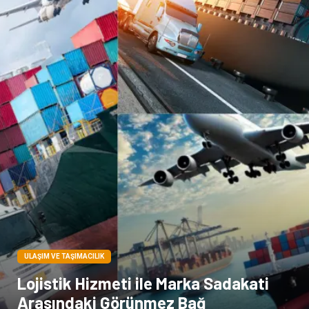
Doğal Enerji Kaynakları
İşitme
Hediyelik Eşya
Veteriner
Pazarlama
Moda
ULAŞIM VE TAŞIMACILIK
Lojistik Hizmeti ile Marka Sadakati
Arasındaki Görünmez Bağ