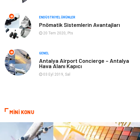
Endüstriyel Ürünler
Plastik
ENDÜSTRIYEL ÜRÜNLER
Aksesuar
Bahçe Ev
Pnömatik Sistemlerin Avantajları
20 Tem 2020, Pts
Ambalaj
Finans & Ekonomi
Markalar
Nakliyat
GENEL
Antalya Airport Concierge – Antalya
Hava Alanı Kapıcı
Telekomünikasyon
Basın Yayın
03 Eyl 2019, Sal
Bilişim
Restaurant
Anne & Çocuk
İnternet
MİNİ KONU
Dernekler ve Birlikler
İthalat İhracat
Kiralama Servisleri
Alüminyum