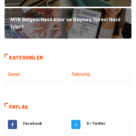
MYK Belgesi Nasıl Alınır ve Başvuru Süreci Nasıl
İşler?
KATEGORILER
Genel
Teknoloji
Tanıtıcı Reklam
Sağlık
Dekorasyon
Gündem
PAYLAŞ
Elektrik Elektronik
Ulaşım ve Taşımacılık
Facebook
X / Twitter
X