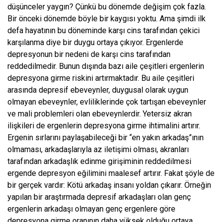
düşünceler yaygın? Çünkü bu dönemde değişim çok fazla.
Bir önceki dönemde böyle bir kaygısı yoktu. Ama şimdi ilk
defa hayatının bu döneminde karşı cins tarafından çekici
karşılanma diye bir duygu ortaya çıkıyor. Ergenlerde
depresyonun bir nedeni de karşı cins tarafından
reddedilmedir. Bunun dışında bazı aile çeşitleri ergenlerin
depresyona girme riskini artırmaktadır. Bu aile çeşitleri
arasında depresif ebeveynler, duygusal olarak uygun
olmayan ebeveynler, evliliklerinde çok tartışan ebeveynler
ve mali problemleri olan ebeveynlerdir. Yetersiz akran
ilişkileri de ergenlerin depresyona girme ihtimalini artırır.
Ergenin sırlarını paylaşabileceği bir “en yakın arkadaş”ının
olmaması, arkadaşlarıyla az iletişimi olması, akranları
tarafından arkadaşlık edinme girişiminin reddedilmesi
ergende depresyon eğilimini maalesef artırır. Fakat şöyle de
bir gerçek vardır: Kötü arkadaş insanı yoldan çıkarır. Örneğin
yapılan bir araştırmada depresif arkadaşları olan genç
ergenlerin arkadaşı olmayan genç ergenlere göre
depresyona girme oranının daha yüksek olduğu ortaya