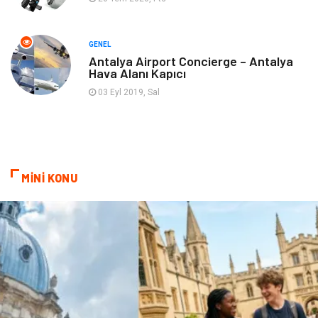
Ambalaj
Finans & Ekonomi
Markalar
Nakliyat
GENEL
Antalya Airport Concierge – Antalya
Hava Alanı Kapıcı
Telekomünikasyon
Basın Yayın
03 Eyl 2019, Sal
Bilişim
Restaurant
Anne & Çocuk
İnternet
MİNİ KONU
Dernekler ve Birlikler
İthalat İhracat
Kiralama Servisleri
Alüminyum
Doğal Enerji Kaynakları
İşitme
Hediyelik Eşya
Veteriner