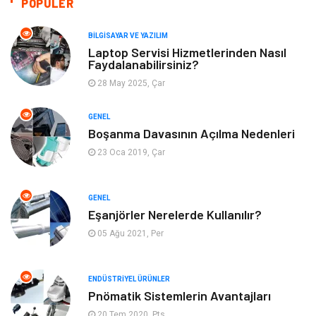
POPÜLER
Giyim
Turizm
BILGISAYAR VE YAZILIM
Laptop Servisi Hizmetlerinden Nasıl
Faydalanabilirsiniz?
Otomotiv
Eğitim Kurumları
28 May 2025, Çar
Yapı İnşaat
Eğlence
GENEL
Boşanma Davasının Açılma Nedenleri
Emlak
Maden ve Metal
23 Oca 2019, Çar
Tekstil
Güzellik & Bakım
GENEL
Mobilya
Hizmet
Eşanjörler Nerelerde Kullanılır?
05 Ağu 2021, Per
Endüstriyel Ürünler
Plastik
ENDÜSTRIYEL ÜRÜNLER
Aksesuar
Bahçe Ev
Pnömatik Sistemlerin Avantajları
20 Tem 2020, Pts