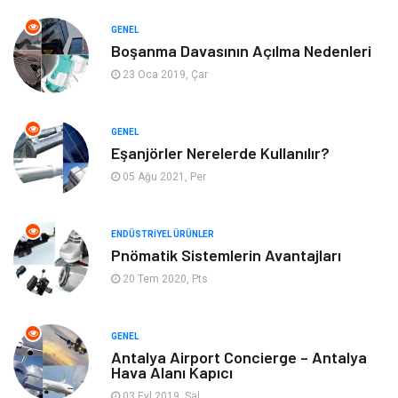
Yapı İnşaat
Eğlence
GENEL
Boşanma Davasının Açılma Nedenleri
Emlak
Maden ve Metal
23 Oca 2019, Çar
Tekstil
Güzellik & Bakım
GENEL
Mobilya
Hizmet
Eşanjörler Nerelerde Kullanılır?
05 Ağu 2021, Per
Endüstriyel Ürünler
Plastik
ENDÜSTRIYEL ÜRÜNLER
Aksesuar
Bahçe Ev
Pnömatik Sistemlerin Avantajları
20 Tem 2020, Pts
Ambalaj
Finans & Ekonomi
Markalar
Nakliyat
GENEL
Antalya Airport Concierge – Antalya
Hava Alanı Kapıcı
Telekomünikasyon
Basın Yayın
03 Eyl 2019, Sal