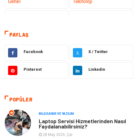
Genel
Teknoloji
Tanıtıcı Reklam
Sağlık
Dekorasyon
Gündem
PAYLAŞ
Elektrik Elektronik
Ulaşım ve Taşımacılık
Facebook
X / Twitter
X
Gıda
Eğitim & Kariyer
Pinterest
Linkedin
Makine
Alışveriş
Hukuk
Bilgisayar ve Yazılım
POPÜLER
Giyim
Turizm
BILGISAYAR VE YAZILIM
Laptop Servisi Hizmetlerinden Nasıl
Faydalanabilirsiniz?
Otomotiv
Eğitim Kurumları
28 May 2025, Çar