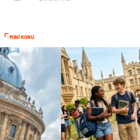
Bilişim
Restaurant
Anne & Çocuk
İnternet
MİNİ KONU
Dernekler ve Birlikler
İthalat İhracat
Kiralama Servisleri
Alüminyum
Doğal Enerji Kaynakları
İşitme
Hediyelik Eşya
Veteriner
Pazarlama
Moda