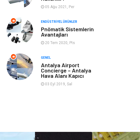
Aksesuar
Bahçe Ev
05 Ağu 2021, Per
Ambalaj
Finans & Ekonomi
ENDÜSTRIYEL ÜRÜNLER
Pnömatik Sistemlerin
Avantajları
Markalar
Nakliyat
20 Tem 2020, Pts
Telekomünikasyon
Basın Yayın
GENEL
Antalya Airport
Bilişim
Restaurant
Concierge – Antalya
Hava Alanı Kapıcı
Anne & Çocuk
İnternet
03 Eyl 2019, Sal
Dernekler ve
İthalat İhracat
Birlikler
Kiralama
Alüminyum
Servisleri