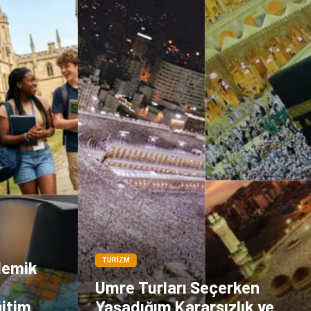
Doğal Enerji
İşitme
Kaynakları
Hediyelik Eşya
Veteriner
Pazarlama
Moda
TURIZM
demik
Umre Turları Seçerken
ğitim
Yaşadığım Kararsızlık ve