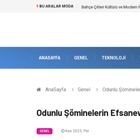
BU ARALAR MODA
Komple Tır Taşımacılığı İle Kesin
ANASAYFA
GENEL
TEKNOLOJI
AnaSayfa
Genel
Odunlu Şömineleri
Odunlu Şöminelerin Efsanevi
Kas 2023, Per
GENEL