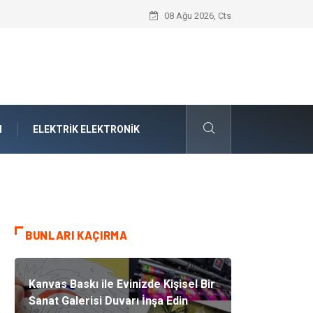
Interior Designers Modern Trendleri Nas
08 Ağu 2026, Cts
M
ELEKTRIK ELEKTRONIK
BUNLARI KAÇIRMA
Kanvas Baskı ile Evinizde Kişisel Bir
Sanat Galerisi Duvarı İnşa Edin