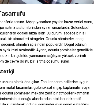
Tasarrufu
sferle tanınır. Ahşap yanarken yayılan huzur verici çıtırtı,
iğer ısıtma sistemlerinden ayıran unsurlardır. Geleneksel
kullanarak odaları hızla ısıtır. Bu durum, sadece bir ısı
ıcak bir atmosferi simgeler. Odunlu şömineler, enerji
r seçenek olmaları açısından popülerdir. Doğal odunun
 ayak izini azaltabilir. Ayrıca, odunlu şömineler genellikle
ha etkili bir şekilde yanmasını sağlayan yüksek verimli
em de çevre dostu bir ısıtma çözümü sunar.
tetiği
nsuru olarak öne çıkar. Farklı tasarım stillerine uygun
dern metal tasarımlar, geleneksel ahşap kaplamalar veya
le odunlu şömineler, mekâna zarif bir atmosfer katmanın
Şöminenin bulunduğu alanda odun stokları, dekoratif
 da kullanılarak, odunlu şömineler evin genel estetiğini