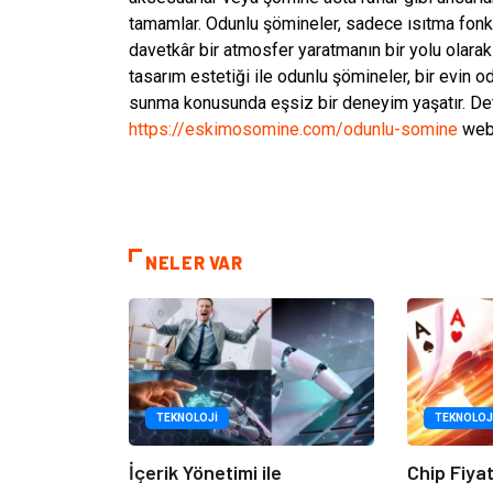
tamamlar. Odunlu şömineler, sadece ısıtma fon
davetkâr bir atmosfer yaratmanın bir yolu olarak
tasarım estetiği ile odunlu şömineler, bir evin o
sunma konusunda eşsiz bir deneyim yaşatır. Deta
https://eskimosomine.com/odunlu-somine
web 
NELER VAR
TEKNOLOJI
TEKNOLOJ
İçerik Yönetimi ile
Chip Fiya