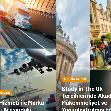
EĞITIM & KARIYER
Study in The Uk
IMACILIK
Tercihlerinde Aka
 Hizmeti ile Marka
Mükemmeliyet ve
i Arasındaki
Yoğunlaştırılmış E