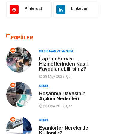
Hukuk
Bilgisayar ve
Yazılım
Pinterest
Linkedin
Giyim
Turizm
POPÜLER
Otomotiv
Eğitim Kurumları
BILGISAYAR VE YAZILIM
Yapı İnşaat
Eğlence
Laptop Servisi
Hizmetlerinden Nasıl
Faydalanabilirsiniz?
Emlak
Maden ve Metal
28 May 2025, Çar
Tekstil
Güzellik & Bakım
GENEL
Boşanma Davasının
Açılma Nedenleri
Mobilya
Hizmet
23 Oca 2019, Çar
Endüstriyel
Plastik
GENEL
Ürünler
Eşanjörler Nerelerde
Kullanılır?