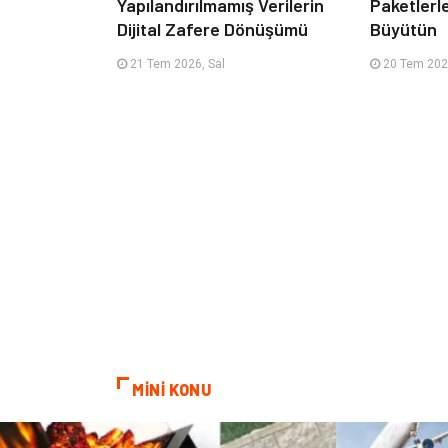
Yapılandırılmamış Verilerin
Paketlerl
Dijital Zafere Dönüşümü
Büyütün
21 Tem 2026, Sal
20 Tem 202
MİNİ KONU