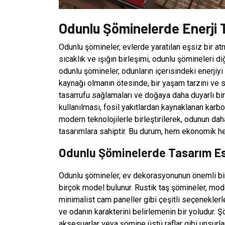
Odunlu Şöminelerde Enerji 
Odunlu şömineler, evlerde yaratılan eşsiz bir atmo
sıcaklık ve ışığın birleşimi, odunlu şömineleri d
odunlu şömineler, odunların içerisindeki enerjiyi 
kaynağı olmanın ötesinde, bir yaşam tarzını ve s
tasarrufu sağlamaları ve doğaya daha duyarlı bi
kullanılması, fosil yakıtlardan kaynaklanan karbon
modern teknolojilerle birleştirilerek, odunun da
tasarımlara sahiptir. Bu durum, hem ekonomik h
Odunlu Şöminelerde Tasarım Es
Odunlu şömineler, ev dekorasyonunun önemli bir u
birçok model bulunur. Rustik taş şömineler, mo
minimalist cam paneller gibi çeşitli seçenekler
ve odanın karakterini belirlemenin bir yoludur. 
aksesuarlar veya şömine üstü raflar gibi unsurlar