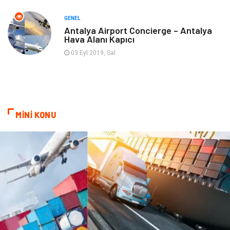
Markalar
Nakliyat
GENEL
Antalya Airport Concierge – Antalya
Hava Alanı Kapıcı
Telekomünikasyon
Basın Yayın
03 Eyl 2019, Sal
Bilişim
Restaurant
Anne & Çocuk
İnternet
MİNİ KONU
Dernekler ve Birlikler
İthalat İhracat
Kiralama Servisleri
Alüminyum
Doğal Enerji Kaynakları
İşitme
Hediyelik Eşya
Veteriner
Pazarlama
Moda