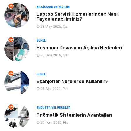
Giyim
Turizm
BILGISAYAR VE YAZILIM
Laptop Servisi Hizmetlerinden Nasıl
Faydalanabilirsiniz?
Otomotiv
Eğitim Kurumları
28 May 2025, Çar
Yapı İnşaat
Eğlence
GENEL
Boşanma Davasının Açılma Nedenleri
Emlak
Maden ve Metal
23 Oca 2019, Çar
Tekstil
Güzellik & Bakım
GENEL
Mobilya
Hizmet
Eşanjörler Nerelerde Kullanılır?
05 Ağu 2021, Per
Endüstriyel Ürünler
Plastik
ENDÜSTRIYEL ÜRÜNLER
Aksesuar
Bahçe Ev
Pnömatik Sistemlerin Avantajları
20 Tem 2020, Pts
Ambalaj
Finans & Ekonomi