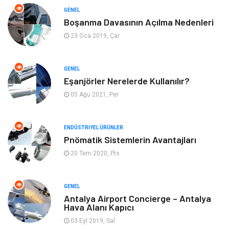
Yapı İnşaat
Eğlence
GENEL
Boşanma Davasının Açılma Nedenleri
Emlak
Maden ve Metal
23 Oca 2019, Çar
Tekstil
Güzellik & Bakım
GENEL
Mobilya
Hizmet
Eşanjörler Nerelerde Kullanılır?
05 Ağu 2021, Per
Endüstriyel Ürünler
Plastik
ENDÜSTRIYEL ÜRÜNLER
Aksesuar
Bahçe Ev
Pnömatik Sistemlerin Avantajları
20 Tem 2020, Pts
Ambalaj
Finans & Ekonomi
Markalar
Nakliyat
GENEL
Antalya Airport Concierge – Antalya
Hava Alanı Kapıcı
Telekomünikasyon
Basın Yayın
03 Eyl 2019, Sal