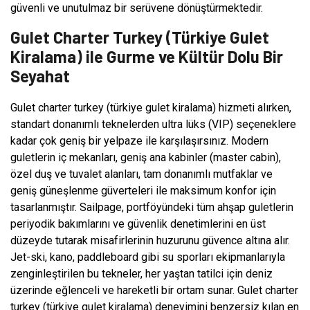
güvenli ve unutulmaz bir serüvene dönüştürmektedir.
Gulet Charter Turkey (Türkiye Gulet
Kiralama) ile Gurme ve Kültür Dolu Bir
Seyahat
Gulet charter turkey (türkiye gulet kiralama) hizmeti alırken,
standart donanımlı teknelerden ultra lüks (VIP) seçeneklere
kadar çok geniş bir yelpaze ile karşılaşırsınız. Modern
guletlerin iç mekanları, geniş ana kabinler (master cabin),
özel duş ve tuvalet alanları, tam donanımlı mutfaklar ve
geniş güneşlenme güverteleri ile maksimum konfor için
tasarlanmıştır. Sailpage, portföyündeki tüm ahşap guletlerin
periyodik bakımlarını ve güvenlik denetimlerini en üst
düzeyde tutarak misafirlerinin huzurunu güvence altına alır.
Jet-ski, kano, paddleboard gibi su sporları ekipmanlarıyla
zenginleştirilen bu tekneler, her yaştan tatilci için deniz
üzerinde eğlenceli ve hareketli bir ortam sunar. Gulet charter
turkey (türkiye gulet kiralama) deneyimini benzersiz kılan en