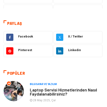
Tanıtıcı Reklam
Sağlık
Dekorasyon
Gündem
PAYLAŞ
Elektrik Elektronik
Ulaşım ve Taşımacılık
Facebook
X / Twitter
X
Gıda
Eğitim & Kariyer
Pinterest
Linkedin
Makine
Alışveriş
Hukuk
Bilgisayar ve Yazılım
POPÜLER
Giyim
Turizm
BILGISAYAR VE YAZILIM
Laptop Servisi Hizmetlerinden Nasıl
Faydalanabilirsiniz?
Otomotiv
Eğitim Kurumları
28 May 2025, Çar