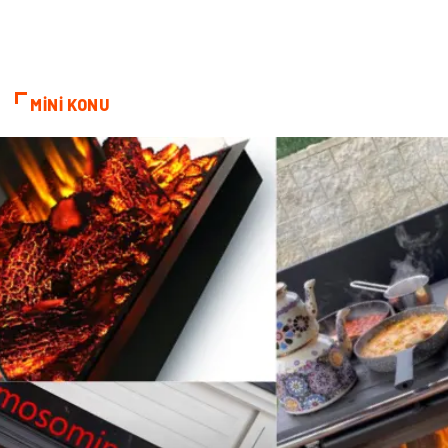
Bilişim
Restaurant
Anne & Çocuk
İnternet
MİNİ KONU
Dernekler ve Birlikler
İthalat İhracat
Kiralama Servisleri
Alüminyum
Doğal Enerji Kaynakları
İşitme
Hediyelik Eşya
Veteriner
Pazarlama
Moda