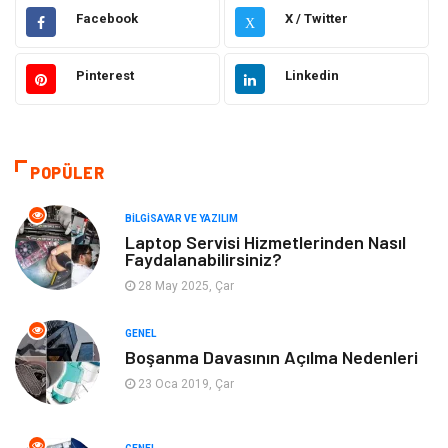
Elektrik Elektronik
Ulaşım ve Taşımacılık
Facebook
X / Twitter
X
Gıda
Eğitim & Kariyer
Pinterest
Linkedin
Makine
Alışveriş
Hukuk
Bilgisayar ve Yazılım
POPÜLER
Giyim
Turizm
BILGISAYAR VE YAZILIM
Laptop Servisi Hizmetlerinden Nasıl
Faydalanabilirsiniz?
Otomotiv
Eğitim Kurumları
28 May 2025, Çar
Yapı İnşaat
Eğlence
GENEL
Boşanma Davasının Açılma Nedenleri
Emlak
Maden ve Metal
23 Oca 2019, Çar
Tekstil
Güzellik & Bakım