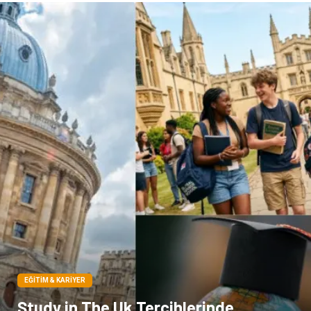
Kiralama Servisleri
Alüminyum
Doğal Enerji Kaynakları
İşitme
Hediyelik Eşya
Veteriner
Pazarlama
Moda
EĞITIM & KARIYER
Study in The Uk Tercihlerinde