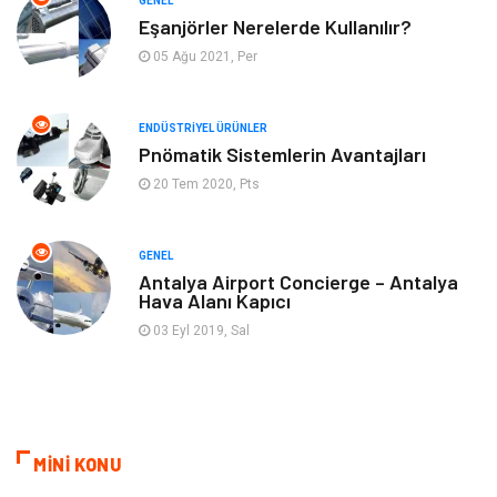
GENEL
Mobilya
Hizmet
Eşanjörler Nerelerde Kullanılır?
05 Ağu 2021, Per
Endüstriyel Ürünler
Plastik
ENDÜSTRIYEL ÜRÜNLER
Aksesuar
Bahçe Ev
Pnömatik Sistemlerin Avantajları
20 Tem 2020, Pts
Ambalaj
Finans & Ekonomi
Markalar
Nakliyat
GENEL
Antalya Airport Concierge – Antalya
Hava Alanı Kapıcı
Telekomünikasyon
Basın Yayın
03 Eyl 2019, Sal
Bilişim
Restaurant
Anne & Çocuk
İnternet
MİNİ KONU
Dernekler ve Birlikler
İthalat İhracat