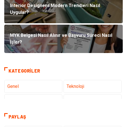
Interior Designers Modern Trendleri Nasıl
Uygular?
MYK Belgesi Nasıl Alınır ve Başvuru Süreci Nasıl
İşler?
KATEGORILER
Genel
Teknoloji
Tanıtıcı Reklam
Sağlık
Dekorasyon
Gündem
PAYLAŞ