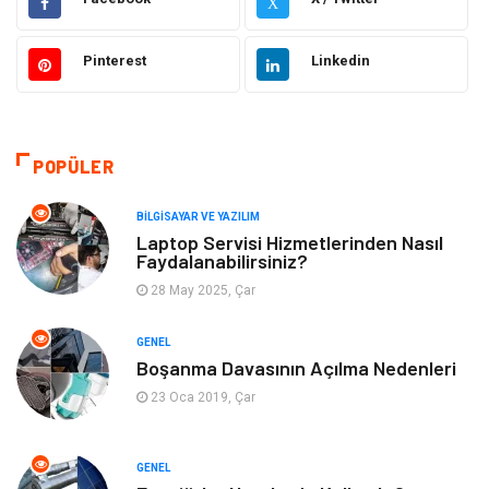
X
Gıda
Eğitim & Kariyer
Pinterest
Linkedin
Makine
Alışveriş
Hukuk
Bilgisayar ve Yazılım
POPÜLER
Giyim
Turizm
BILGISAYAR VE YAZILIM
Laptop Servisi Hizmetlerinden Nasıl
Faydalanabilirsiniz?
Otomotiv
Eğitim Kurumları
28 May 2025, Çar
Yapı İnşaat
Eğlence
GENEL
Boşanma Davasının Açılma Nedenleri
Emlak
Maden ve Metal
23 Oca 2019, Çar
Tekstil
Güzellik & Bakım
GENEL