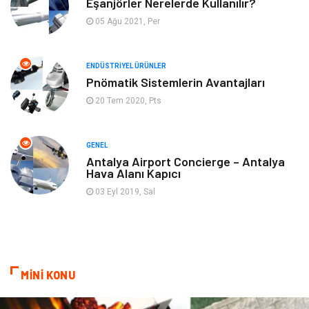
Mobilya
Hizmet
Eşanjörler Nerelerde Kullanılır?
05 Ağu 2021, Per
Endüstriyel Ürünler
Plastik
ENDÜSTRIYEL ÜRÜNLER
Aksesuar
Bahçe Ev
Pnömatik Sistemlerin Avantajları
20 Tem 2020, Pts
Ambalaj
Finans & Ekonomi
Markalar
Nakliyat
GENEL
Antalya Airport Concierge – Antalya
Hava Alanı Kapıcı
Telekomünikasyon
Basın Yayın
03 Eyl 2019, Sal
Bilişim
Restaurant
Anne & Çocuk
İnternet
MİNİ KONU
Dernekler ve Birlikler
İthalat İhracat