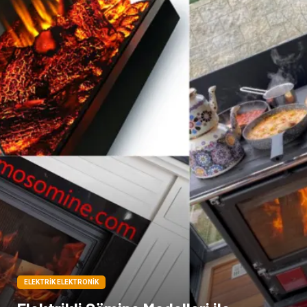
Kiralama Servisleri
Alüminyum
Doğal Enerji Kaynakları
İşitme
Hediyelik Eşya
Veteriner
Pazarlama
Moda
ELEKTRIK ELEKTRONIK