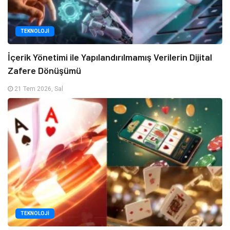
TEKNOLOJI
İçerik Yönetimi ile Yapılandırılmamış Verilerin Dijital
Zafere Dönüşümü
21 Tem 2026, Sal
TEKNOLOJI