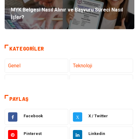
MYK Belgesi Nasıl Alınır ve Başvuru Süreci Nasıl
İşler?
KATEGORILER
Genel
Teknoloji
Tanıtıcı Reklam
Sağlık
Dekorasyon
Gündem
PAYLAŞ
Elektrik Elektronik
Ulaşım ve Taşımacılık
Facebook
X / Twitter
X
Gıda
Eğitim & Kariyer
Pinterest
Linkedin