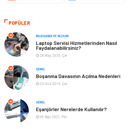
Makine
Alışveriş
Hukuk
Bilgisayar ve Yazılım
POPÜLER
Giyim
Turizm
BILGISAYAR VE YAZILIM
Laptop Servisi Hizmetlerinden Nasıl
Faydalanabilirsiniz?
Otomotiv
Eğitim Kurumları
28 May 2025, Çar
Yapı İnşaat
Eğlence
GENEL
Boşanma Davasının Açılma Nedenleri
Emlak
Maden ve Metal
23 Oca 2019, Çar
Tekstil
Güzellik & Bakım
GENEL
Mobilya
Hizmet
Eşanjörler Nerelerde Kullanılır?
05 Ağu 2021, Per
Endüstriyel Ürünler
Plastik