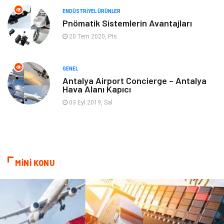
ENDÜSTRIYEL ÜRÜNLER
Aksesuar
Bahçe Ev
Pnömatik Sistemlerin Avantajları
20 Tem 2020, Pts
Ambalaj
Finans & Ekonomi
Markalar
Nakliyat
GENEL
Antalya Airport Concierge – Antalya
Hava Alanı Kapıcı
Telekomünikasyon
Basın Yayın
03 Eyl 2019, Sal
Bilişim
Restaurant
Anne & Çocuk
İnternet
MİNİ KONU
Dernekler ve Birlikler
İthalat İhracat
Kiralama Servisleri
Alüminyum
Doğal Enerji Kaynakları
İşitme