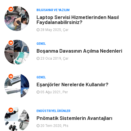
Giyim
Turizm
BILGISAYAR VE YAZILIM
Laptop Servisi Hizmetlerinden Nasıl
Faydalanabilirsiniz?
Otomotiv
Eğitim Kurumları
28 May 2025, Çar
Yapı İnşaat
Eğlence
GENEL
Boşanma Davasının Açılma Nedenleri
Emlak
Maden ve Metal
23 Oca 2019, Çar
Tekstil
Güzellik & Bakım
GENEL
Mobilya
Hizmet
Eşanjörler Nerelerde Kullanılır?
05 Ağu 2021, Per
Endüstriyel Ürünler
Plastik
ENDÜSTRIYEL ÜRÜNLER
Aksesuar
Bahçe Ev
Pnömatik Sistemlerin Avantajları
20 Tem 2020, Pts
Ambalaj
Finans & Ekonomi