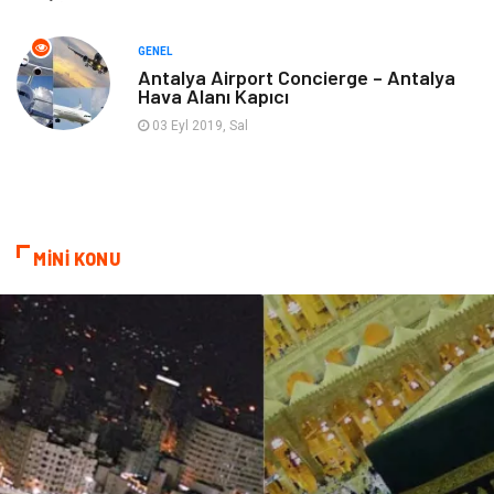
Markalar
Nakliyat
GENEL
Antalya Airport Concierge – Antalya
Hava Alanı Kapıcı
Telekomünikasyon
Basın Yayın
03 Eyl 2019, Sal
Bilişim
Restaurant
Anne & Çocuk
İnternet
MİNİ KONU
Dernekler ve Birlikler
İthalat İhracat
Kiralama Servisleri
Alüminyum
Doğal Enerji Kaynakları
İşitme
Hediyelik Eşya
Veteriner