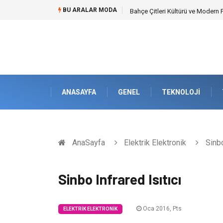
BU ARALAR MODA
Bahçe Çitleri Kültürü ve Modern 
ANASAYFA
GENEL
TEKNOLOJI
AnaSayfa
Elektrik Elektronik
Sinbo
Sinbo Infrared Isıtıcı
Oca 2016, Pts
ELEKTRIK ELEKTRONIK