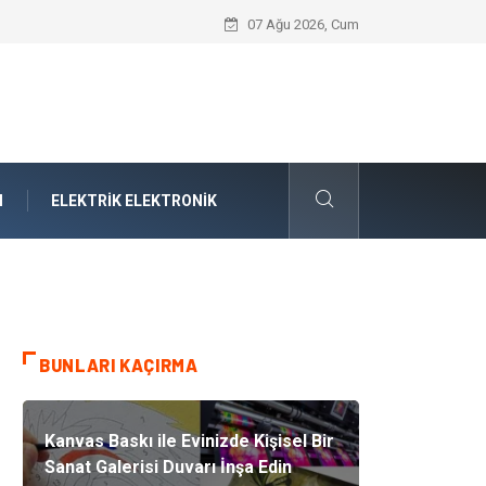
Komple Tır Taşımacılığı İle Kesintisiz ve
07 Ağu 2026, Cum
M
ELEKTRIK ELEKTRONIK
BUNLARI KAÇIRMA
Kanvas Baskı ile Evinizde Kişisel Bir
Sanat Galerisi Duvarı İnşa Edin