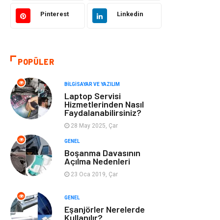
Hukuk
Bilgisayar ve
Yazılım
Pinterest
Linkedin
Giyim
Turizm
POPÜLER
Otomotiv
Eğitim Kurumları
BILGISAYAR VE YAZILIM
Yapı İnşaat
Eğlence
Laptop Servisi
Hizmetlerinden Nasıl
Faydalanabilirsiniz?
Emlak
Maden ve Metal
28 May 2025, Çar
Tekstil
Güzellik & Bakım
GENEL
Boşanma Davasının
Açılma Nedenleri
Mobilya
Hizmet
23 Oca 2019, Çar
Endüstriyel
Plastik
GENEL
Ürünler
Eşanjörler Nerelerde
Kullanılır?