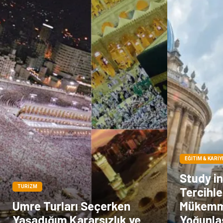
EĞITIM & KARIY
Study i
TURIZM
Tercihl
Umre Turları Seçerken
Mükemme
Yaşadığım Kararsızlık ve
Yoğunlaş