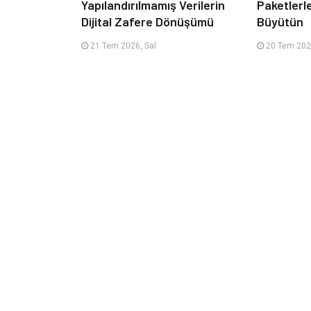
Yapılandırılmamış Verilerin
Paketlerl
Dijital Zafere Dönüşümü
Büyütün
21 Tem 2026, Sal
20 Tem 202