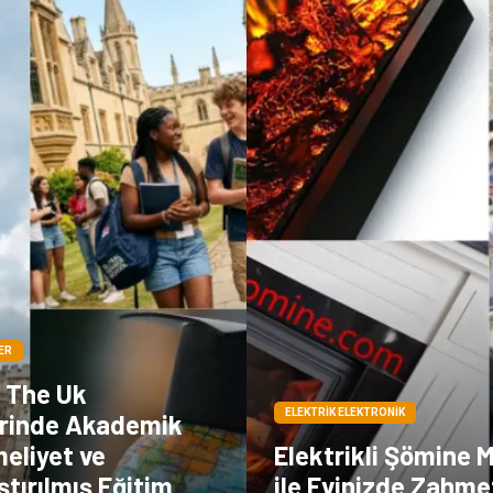
ER
n The Uk
ELEKTRIK ELEKTRONIK
erinde Akademik
liyet ve
Elektrikli Şömine M
tırılmış Eğitim
ile Evinizde Zahme