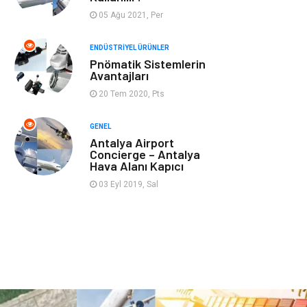
Aksesuar
Bahçe Ev
05 Ağu 2021, Per
Ambalaj
Finans & Ekonomi
ENDÜSTRIYEL ÜRÜNLER
Pnömatik Sistemlerin
Avantajları
Markalar
Nakliyat
20 Tem 2020, Pts
Telekomünikasyon
Basın Yayın
GENEL
Antalya Airport
Bilişim
Restaurant
Concierge – Antalya
Hava Alanı Kapıcı
Anne & Çocuk
İnternet
03 Eyl 2019, Sal
Dernekler ve
İthalat İhracat
Birlikler
Kiralama
Alüminyum
Servisleri