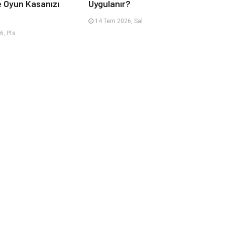
e Oyun Kasanızı
Uygulanır?
14 Tem 2026, Sal
6, Pts