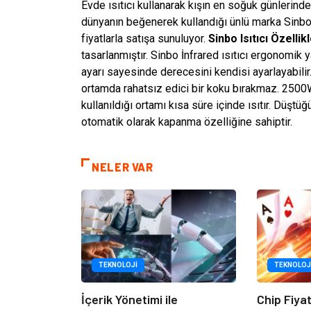
Evde ısıtıcı kullanarak kışın en soğuk günlerinde 
dünyanın beğenerek kullandığı ünlü marka Sinbo i
fiyatlarla satışa sunuluyor.
Sinbo Isıtıcı Özellikl
tasarlanmıştır. Sinbo İnfrared ısıtıcı ergonomik y
ayarı sayesinde derecesini kendisi ayarlayabilir
ortamda rahatsız edici bir koku bırakmaz. 2500W 
kullanıldığı ortamı kısa süre içinde ısıtır. Düşt
otomatik olarak kapanma özelliğine sahiptir.
NELER VAR
TEKNOLOJI
TEKNOLOJ
İçerik Yönetimi ile
Chip Fiya