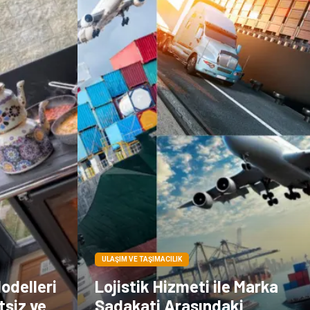
Doğal Enerji
İşitme
Kaynakları
Hediyelik Eşya
Veteriner
Pazarlama
Moda
ULAŞIM VE TAŞIMACILIK
odelleri
Lojistik Hizmeti ile Marka
tsiz ve
Sadakati Arasındaki