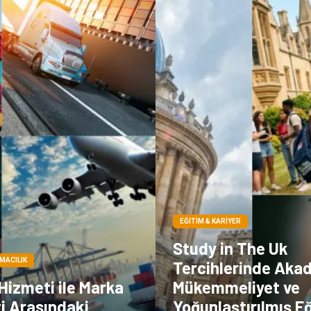
EĞITIM & KARIYER
Study in The Uk
IMACILIK
Tercihlerinde Aka
 Hizmeti ile Marka
Mükemmeliyet ve
i Arasındaki
Yoğunlaştırılmış E