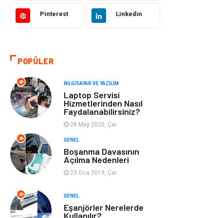
Hukuk
Bilgisayar ve
Yazılım
Pinterest
Linkedin
Giyim
Turizm
POPÜLER
Otomotiv
Eğitim Kurumları
BILGISAYAR VE YAZILIM
Yapı İnşaat
Eğlence
Laptop Servisi
Hizmetlerinden Nasıl
Faydalanabilirsiniz?
Emlak
Maden ve Metal
28 May 2025, Çar
Tekstil
Güzellik & Bakım
GENEL
Boşanma Davasının
Açılma Nedenleri
Mobilya
Hizmet
23 Oca 2019, Çar
Endüstriyel
Plastik
GENEL
Ürünler
Eşanjörler Nerelerde
Kullanılır?