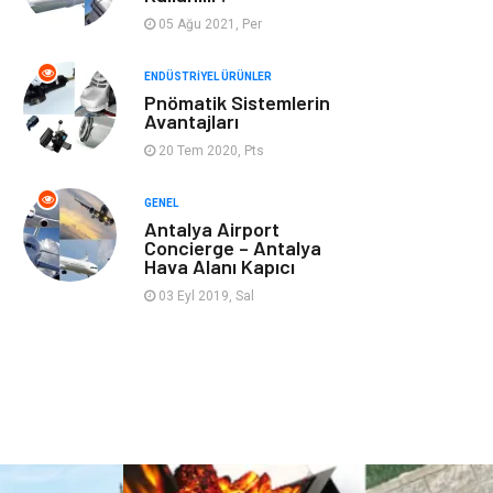
Aksesuar
Bahçe Ev
05 Ağu 2021, Per
Ambalaj
Finans & Ekonomi
ENDÜSTRIYEL ÜRÜNLER
Pnömatik Sistemlerin
Avantajları
Markalar
Nakliyat
20 Tem 2020, Pts
Telekomünikasyon
Basın Yayın
GENEL
Antalya Airport
Bilişim
Restaurant
Concierge – Antalya
Hava Alanı Kapıcı
Anne & Çocuk
İnternet
03 Eyl 2019, Sal
Dernekler ve
İthalat İhracat
Birlikler
Kiralama
Alüminyum
Servisleri