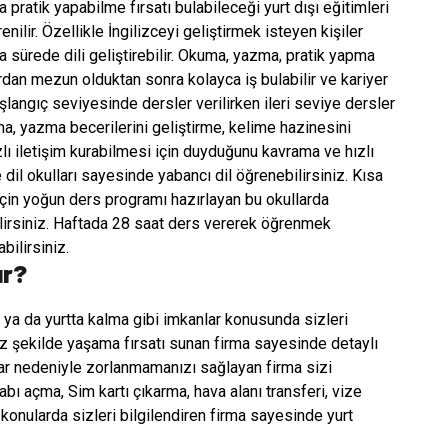
pratik yapabilme fırsatı bulabileceği yurt dışı eğitimleri
ilir. Özellikle İngilizceyi geliştirmek isteyen kişiler
sa sürede dili geliştirebilir. Okuma, yazma, pratik yapma
rdan mezun olduktan sonra kolayca iş bulabilir ve kariyer
şlangıç seviyesinde dersler verilirken ileri seviye dersler
uma, yazma becerilerini geliştirme, kelime hazinesini
zlı iletişim kurabilmesi için duyduğunu kavrama ve hızlı
dil okulları sayesinde yabancı dil öğrenebilirsiniz. Kısa
için yoğun ders programı hazırlayan bu okullarda
ilirsiniz. Haftada 28 saat ders vererek öğrenmek
bilirsiniz.
ır?
 ya da yurtta kalma gibi imkanlar konusunda sizleri
z şekilde yaşama fırsatı sunan firma sayesinde detaylı
ılıklar nedeniyle zorlanmamanızı sağlayan firma sizi
abı açma, Sim kartı çıkarma, hava alanı transferi, vize
i konularda sizleri bilgilendiren firma sayesinde yurt