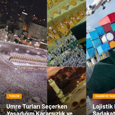
TURIZM
ULAŞIM VE TAŞ
Umre Turları Seçerken
Lojistik
Yaşadığım Kararsızlık ve
Sadakat