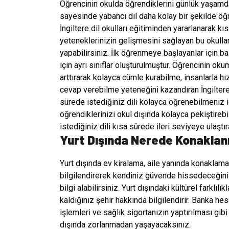
Öğrencinin okulda öğrendiklerini günlük yaşamda 
sayesinde yabancı dil daha kolay bir şekilde öğren
İngiltere dil okulları eğitiminden yararlanarak kı
yeteneklerinizin gelişmesini sağlayan bu okulla
yapabilirsiniz. İlk öğrenmeye başlayanlar için ba
için ayrı sınıflar oluşturulmuştur. Öğrencinin ok
arttırarak kolayca cümle kurabilme, insanlarla hı
cevap verebilme yeteneğini kazandıran İngiltere 
sürede istediğiniz dili kolayca öğrenebilmeniz 
öğrendiklerinizi okul dışında kolayca pekiştireb
istediğiniz dili kısa sürede ileri seviyeye ulaştıra
Yurt Dışında Nerede Konaklan
Yurt dışında ev kiralama, aile yanında konaklama
bilgilendirerek kendiniz güvende hissedeceğini
bilgi alabilirsiniz. Yurt dışındaki kültürel farkl
kaldığınız şehir hakkında bilgilendirir. Banka hes
işlemleri ve sağlık sigortanızın yaptırılması gib
dışında zorlanmadan yaşayacaksınız.