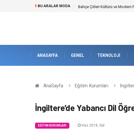
BU ARALAR MODA
Komple Tır Taşımacılığı İle Kesin
ANASAYFA
GENEL
TEKNOLOJI
AnaSayfa
Eğitim Kurumları
İngilte
İngiltere’de Yabancı Dil Öğr
Haz 2018, Sal
EĞITIM KURUMLARI