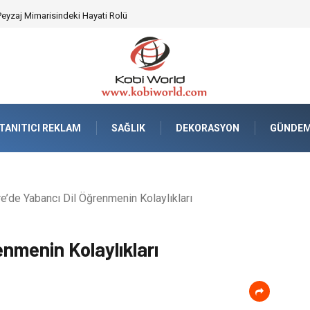
tisiz ve Güvenli Lojistik Çözümleri
TANITICI REKLAM
SAĞLIK
DEKORASYON
GÜNDE
re’de Yabancı Dil Öğrenmenin Kolaylıkları
enmenin Kolaylıkları