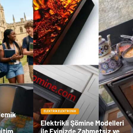
Doğal Enerji
İşitme
Kaynakları
Hediyelik Eşya
Veteriner
Pazarlama
Moda
ELEKTRIK ELEKTRONIK
demik
Elektrikli Şömine Modelleri
ğitim
ile Evinizde Zahmetsiz ve