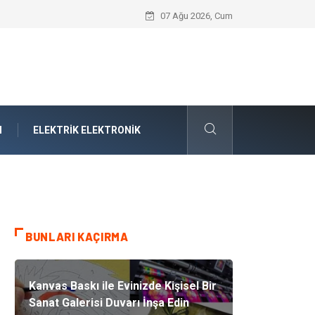
Interior Designers Modern Trendleri Nas
07 Ağu 2026, Cum
M
ELEKTRIK ELEKTRONIK
BUNLARI KAÇIRMA
Kanvas Baskı ile Evinizde Kişisel Bir
Sanat Galerisi Duvarı İnşa Edin